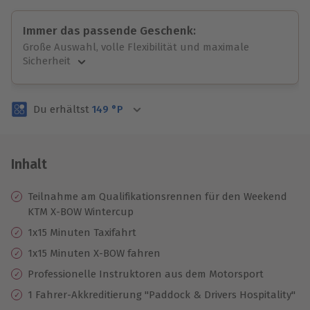
Immer das passende Geschenk:
Große Auswahl, volle Flexibilität und maximale
Sicherheit
Große Auswahl
Über 9.000 unvergessliche Erlebnisse.
Du erhältst
149
°P
Volle Flexibilität
Jeder Gutschein für alle Erlebnisse einlösbar.
Maximale Sicherheit
3 Jahre gültig & verlängerbar.
Inhalt
Teilnahme am Qualifikationsrennen für den Weekend
KTM X-BOW Wintercup
1x15 Minuten Taxifahrt
1x15 Minuten X-BOW fahren
Professionelle Instruktoren aus dem Motorsport
1 Fahrer-Akkreditierung "Paddock & Drivers Hospitality"