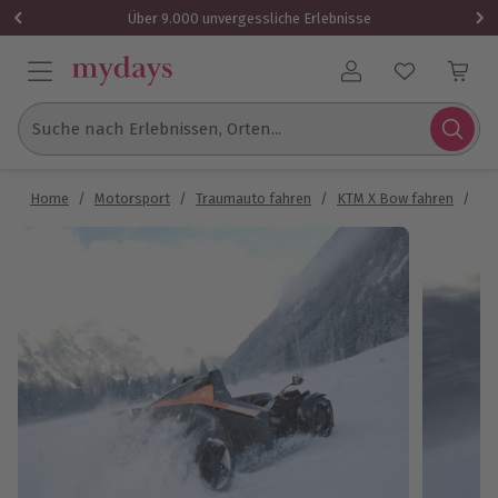
Über 9.000 unvergessliche Erlebnisse
Benutzerkonto
Suche nach Erlebnissen, Orten...
Home
/
Motorsport
/
Traumauto fahren
/
KTM X Bow fahren
/
KT