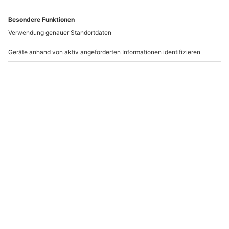
Artikelnummer
:
35433
Andere Produkte entdecken
KTM X-Bow fahren
KTM X-BOW Wintercup
Raum Graz (60 min)
Goldeck
Brodersdorf
1 Person
1 Person
217,90 €
186,90 €
5
(1)