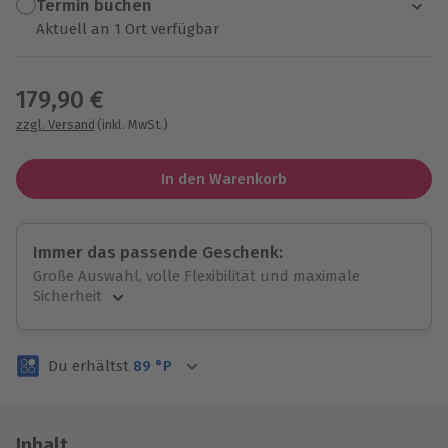
Termin buchen
Aktuell an 1 Ort verfügbar
Wähle im nächsten Schritt einen Termin aus
179,90 €
zzgl. Versand
(inkl. MwSt.)
In den Warenkorb
Immer das passende Geschenk:
Große Auswahl, volle Flexibilität und maximale
Sicherheit
Große Auswahl
Über 9.000 unvergessliche Erlebnisse.
Du erhältst
89
°P
Volle Flexibilität
Jeder Gutschein für alle Erlebnisse einlösbar.
Maximale Sicherheit
3 Jahre gültig & verlängerbar.
Inhalt