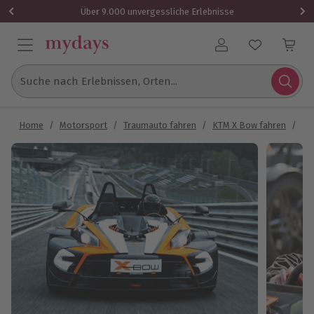
Über 9.000 unvergessliche Erlebnisse
Benutzerkonto
Suche nach Erlebnissen, Orten...
Home
/
Motorsport
/
Traumauto fahren
/
KTM X Bow fahren
/
KT