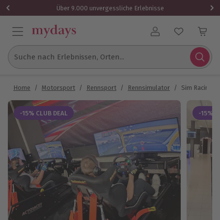
Über 9.000 unvergessliche Erlebnisse
Benutzerkonto
Suche nach Erlebnissen, Orten...
Home
/
Motorsport
/
Rennsport
/
Rennsimulator
/
Sim Racing R
-15% CLUB DEAL
-15% C