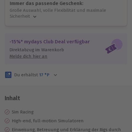
Immer das passende Geschenk:
Große Auswahl, volle Flexibilität und maximale
Sicherheit
Große Auswahl
Über 9.000 unvergessliche Erlebnisse.
Volle Flexibilität
-15%* mydays Club Deal verfügbar
Jeder Gutschein für alle Erlebnisse einlösbar.
Direktabzug im Warenkorb
Maximale Sicherheit
Melde dich hier an
3 Jahre gültig & verlängerbar.
Du erhältst
17
°P
Inhalt
Sim Racing
High-end, full-motion Simulatoren
Einweisung, Betreuung und Erklärung der Rigs durch