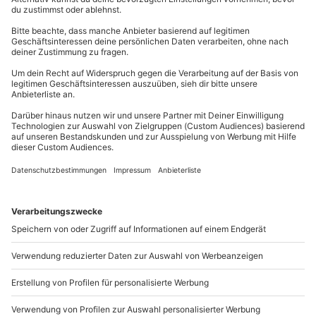
einer Einverständniserklärung eines
089 / 21 12 99 40
Sorge, für eine
konstante Adrenalinzufuhr
wird Dein
Erziehungsberechtigten)
Rennfahrer am Steuer schon sorgen!
Kontakt & FAQ
Nicht unter dem Einfluss von Drogen, Alkohol
oder sonstigen berauschenden Mitteln
Blauer Rauch und heiße Reifen
Normale physische Verfassung
mydays
GmbH
Dass es beim Trabi Renntaxi fahren in Schönwald
Vor Ort ist ein Haftungsausschluss zu
Mühldorfstraße 8
sportlich zugeht, wird Dir beim Einsteigen auf der
unterzeichnen
81671
München
Beifahrerseite noch einmal bewusst. Der Innenraum
ist professionell ausgeschlachtet und mit
Du erreichst uns telefonisch zu folgenden Zeiten,
Wetter
Überrollkäfig, Vollschalensitzen und Sportlenkrad
außer an bundesweiten Feiertagen:
Generell Wetterunabhängig, jedoch wird bei sehr
für alle Schandtaten bereit. Mit Helm, fest verzurrt in
Mo-Fr: 8-20 Uhr | Sa: 10-16 Uhr
starkem Regen ein Ersatztermin vereinbart
Deinem Vierpunkt-Gurt, steigt Deine Aufregung
gewaltig. Der Pilot am Steuer startet den Motor und
der beginnt, zweitakttypisch, hochfrequent zu
Ausrüstung & Kleidung
Du möchtest als Firma bestellen?
surren. Derweil verströmt der Auspuff blauen Rauch
Wird gestellt: Helm, Sturmhaube
mit dem unverkennbaren Aroma von verbranntem
Sichere Dir attraktive Firmenkunden Vorteile.
Öl-Benzin-Gemisch. Ab geht´s auf die Strecke! Auf
Teilnehmer
heißen Reifen geht es
mit mächtig Fliehkräften durch
089 / 21 12 90 20
die Kurven
. Der DDR-Klassiker rüttelt Dich ordentlich
1 Person
durch und Du wunderst Dich immer wieder, wie
Mo-Fr: 9-17 Uhr
rasant man mit 30 PS unterwegs sein kann. Was für