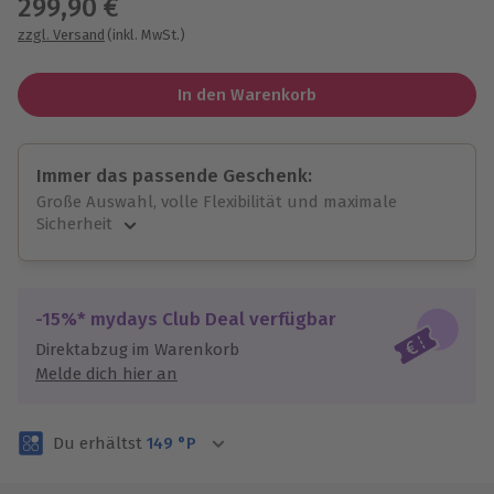
299,90 €
zzgl. Versand
(inkl. MwSt.)
In den Warenkorb
Immer das passende Geschenk:
Große Auswahl, volle Flexibilität und maximale
Sicherheit
Große Auswahl
Über 9.000 unvergessliche Erlebnisse.
Volle Flexibilität
-15%* mydays Club Deal verfügbar
Jeder Gutschein für alle Erlebnisse einlösbar.
Direktabzug im Warenkorb
Maximale Sicherheit
Melde dich hier an
3 Jahre gültig & verlängerbar.
Du erhältst
149
°P