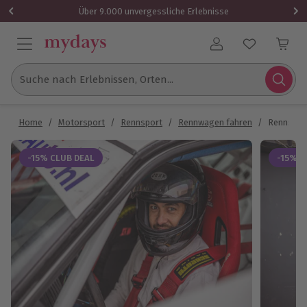
Über 9.000 unvergessliche Erlebnisse
Benutzerkonto
Suche nach Erlebnissen, Orten...
Home
/
Motorsport
/
Rennsport
/
Rennwagen fahren
/
Rennstre
-15% CLUB DEAL
-15% C