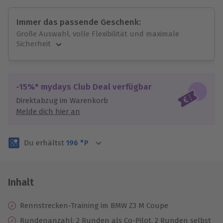
Immer das passende Geschenk:
Große Auswahl, volle Flexibilität und maximale
Sicherheit
Große Auswahl
Über 9.000 unvergessliche Erlebnisse.
Volle Flexibilität
-15%* mydays Club Deal verfügbar
Jeder Gutschein für alle Erlebnisse einlösbar.
Direktabzug im Warenkorb
Maximale Sicherheit
Melde dich hier an
3 Jahre gültig & verlängerbar.
Du erhältst
196
°P
Inhalt
Rennstrecken-Training im BMW Z3 M Coupe
Rundenanzahl: 2 Runden als Co-Pilot, 2 Runden selbst