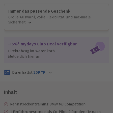
Immer das passende Geschenk:
Große Auswahl, volle Flexibilität und maximale
Sicherheit
Große Auswahl
Über 9.000 unvergessliche Erlebnisse.
Volle Flexibilität
-15%* mydays Club Deal verfügbar
Jeder Gutschein für alle Erlebnisse einlösbar.
Direktabzug im Warenkorb
Maximale Sicherheit
Melde dich hier an
3 Jahre gültig & verlängerbar.
Du erhältst
209
°P
Inhalt
Rennstreckentraining BMW M3 Competition
1 Einführungsrunde als Co-Pilot, 2 Runden (je nach