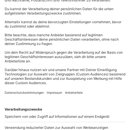
inkl. Instruktion)
Nachbesprechung bereit. Es bleibt auch Zeit für
Karte in Großansicht
Erinnerungsfotos von diesem besonderen Erlebnis in
Verfügbarkeit / Termine
Stavelot.
Termine nach Vereinbarung
Technische Daten des BMW E36 M3
Du hast noch Fragen?
Technische Daten wie die Beschleunigung von 0 auf
Teilnahmebedingungen
100 km/h in 5,4 Sekunden, eine
Höchstgeschwindigkeit von 250 km/h und das H5-
Mindestalter: 16 Jahre
089 / 21 12 99 40
Getriebe des BMW E36 M3 machen dieses Erlebnis
Körpergröße: mind. 1,50 m
eindrucksvoll und wertvoll zugleich. Kraftstoff und
Kontakt & FAQ
Teilnahme für Personen mit Handicap nach
Ausrüstung sind inklusive, damit Du Dich voll auf
Absprache mit dem Veranstalter teilweise möglich
das Fahrvergnügen konzentrieren kannst.
Kein Alkohol-/Drogeneinfluss
mydays
GmbH
Keine Herz-/Kreislaufprobleme
Deine Liebsten haben Benzin im Blut? Schenke
Mühldorfstraße 8
Unterschriebener Haftungsausschluss
ihnen unvergessliche Erinnerungen mit einem
81671
München
Rennstreckentraining in Stavelot..
Du erreichst uns telefonisch zu folgenden Zeiten,
Wetter
außer an bundesweiten Feiertagen:
Bei Wetterbedingungen, die das Fahren unmöglich
Mo-Fr: 8-20 Uhr | Sa: 10-16 Uhr
machen, wird das Erlebnis verschoben (die
Entscheidung obliegt dem Veranstalter)