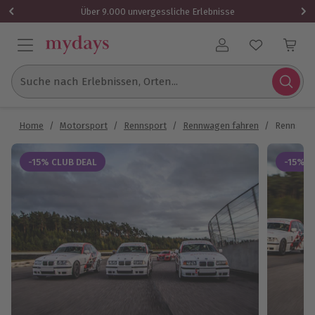
Über 9.000 unvergessliche Erlebnisse
Benutzerkonto
Suche nach Erlebnissen, Orten...
Home
/
Motorsport
/
Rennsport
/
Rennwagen fahren
/
Rennstrec
-15% CLUB DEAL
-15% C