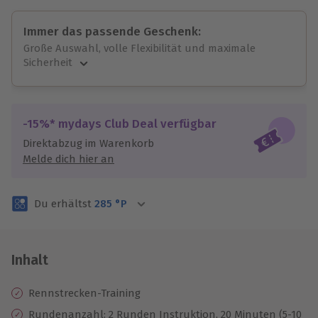
Immer das passende Geschenk:
Große Auswahl, volle Flexibilität und maximale
Sicherheit
Große Auswahl
Über 9.000 unvergessliche Erlebnisse.
Volle Flexibilität
-15%* mydays Club Deal verfügbar
Jeder Gutschein für alle Erlebnisse einlösbar.
Direktabzug im Warenkorb
Maximale Sicherheit
Melde dich hier an
3 Jahre gültig & verlängerbar.
Du erhältst
285
°P
Inhalt
Rennstrecken-Training
Rundenanzahl: 2 Runden Instruktion, 20 Minuten (5-10