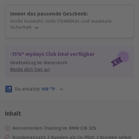
Immer das passende Geschenk:
Große Auswahl, volle Flexibilität und maximale
Sicherheit
Große Auswahl
Über 9.000 unvergessliche Erlebnisse.
Volle Flexibilität
-15%* mydays Club Deal verfügbar
Jeder Gutschein für alle Erlebnisse einlösbar.
Direktabzug im Warenkorb
Maximale Sicherheit
Melde dich hier an
3 Jahre gültig & verlängerbar.
Du erhältst
108
°P
Inhalt
Rennstrecken-Training im BMW E36 325i
Rundenanzahl: 2 Runden als Co-Pilot, 2 Runden selbst