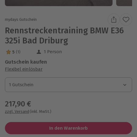
mydays Gutschein
Rennstreckentraining BMW E36
325i Bad Driburg
1 Person
5
(1)
5 Sterne von 5 aus 1 Bewertungen
Gutschein kaufen
Flexibel einlösbar
1 Gutschein
1 Gutschein
1 Gutschein
217,90 €
zzgl. Versand
(inkl. MwSt.)
In den Warenkorb