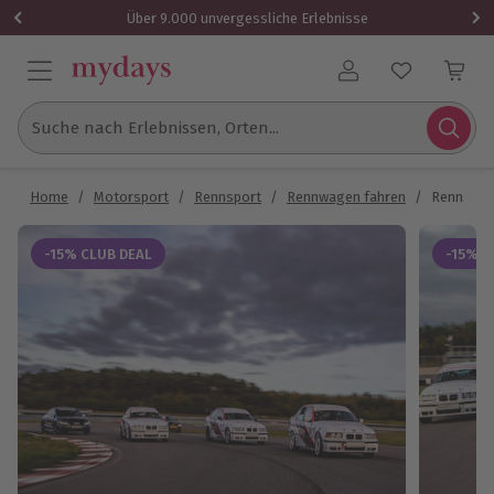
Über 9.000 unvergessliche Erlebnisse
Benutzerkonto
Suche nach Erlebnissen, Orten...
Home
/
Motorsport
/
Rennsport
/
Rennwagen fahren
/
Rennstrec
-15% CLUB DEAL
-15% C