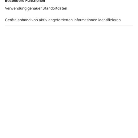
-15% CLUB DEAL
Rennstreckentraining
Renntaxi Porsche
BMW E36 M3 Bad
Cayman GT4 (3 Rdn.)
Driburg
Nürburgring
Bad Driburg
Nürburg
1 Person
1 Person
291,90 €
299,90 €
4.8
(5)