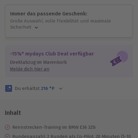
Immer das passende Geschenk:
Große Auswahl, volle Flexibilität und maximale
Sicherheit
Große Auswahl
Über 9.000 unvergessliche Erlebnisse.
Volle Flexibilität
-15%* mydays Club Deal verfügbar
Jeder Gutschein für alle Erlebnisse einlösbar.
Direktabzug im Warenkorb
Maximale Sicherheit
Melde dich hier an
3 Jahre gültig & verlängerbar.
Du erhältst
216
°P
Inhalt
Rennstrecken-Training im BMW E36 325i
Rundenanzahl: 2 Runden als Co-Pilot, 20 Minuten (5-10