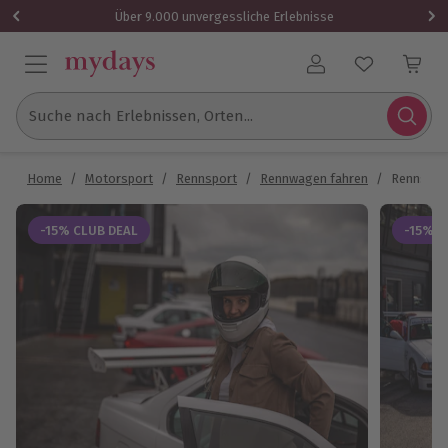
Über 9.000 unvergessliche Erlebnisse
Benutzerkonto
Suche nach Erlebnissen, Orten...
Home
/
Motorsport
/
Rennsport
/
Rennwagen fahren
/
Rennstrec
-15% CLUB DEAL
-15% C