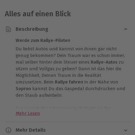
Alles auf einen Blick
Beschreibung
Werde zum Rallye-Piloten
Du liebst Autos und kannst von ihnen gar nicht
genug bekommen? Dein Traum war es schon immer,
mal selber hinter dem Steuer eines
Rallye-Autos
zu
sitzen und Vollgas zu geben? Dann ist das hier die
Möglichkeit, Deinen Traum in die Realität
umzusetzen. Beim
Rallye fahren
in der Nähe von
Sopron
kannst Du das Gaspedal durchdrücken und
den Staub aufwirbeln.
Der ungarische Ort Sopron liegt direkt an der
Mehr Lesen
österreichischen Grenze und ist nur 65 Minuten von
Wien entfernt. Und genau hier kannst Du in eine
Perle des ungarischen Rallyesports einsteigen, Dich
Mehr Details
anschnallen und die 360 PS des
Mitsubishi Lancer