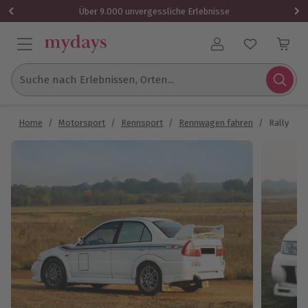
Über 9.000 unvergessliche Erlebnisse
Benutzerkonto
Suche nach Erlebnissen, Orten...
Home
/
Motorsport
/
Rennsport
/
Rennwagen fahren
/
Rallye fa