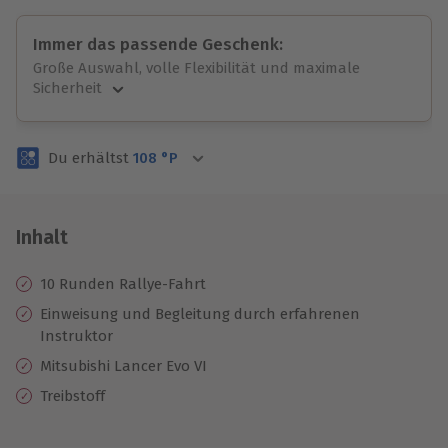
Immer das passende Geschenk:
Große Auswahl, volle Flexibilität und maximale
Sicherheit
Große Auswahl
Über 9.000 unvergessliche Erlebnisse.
Du erhältst
108
°P
Volle Flexibilität
Jeder Gutschein für alle Erlebnisse einlösbar.
Maximale Sicherheit
3 Jahre gültig & verlängerbar.
Inhalt
10 Runden Rallye-Fahrt
Einweisung und Begleitung durch erfahrenen
Instruktor
Mitsubishi Lancer Evo VI
Treibstoff