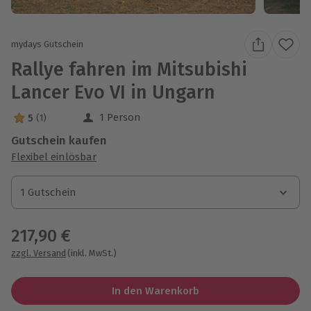
mydays Gutschein
Rallye fahren im Mitsubishi
Lancer Evo VI in Ungarn
1 Person
5
(1)
5 Sterne von 5 aus 1 Bewertungen
Gutschein kaufen
Flexibel einlösbar
1 Gutschein
1 Gutschein
1 Gutschein
217,90 €
zzgl. Versand
(inkl. MwSt.)
In den Warenkorb