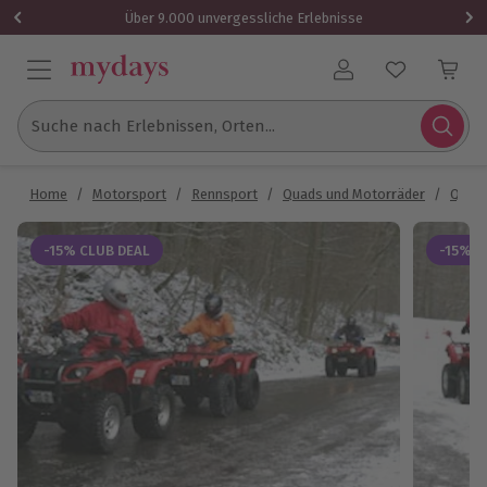
Über 9.000 unvergessliche Erlebnisse
Benutzerkonto
Suche nach Erlebnissen, Orten...
Home
/
Motorsport
/
Rennsport
/
Quads und Motorräder
/
Quadf
-15% CLUB DEAL
-15% C