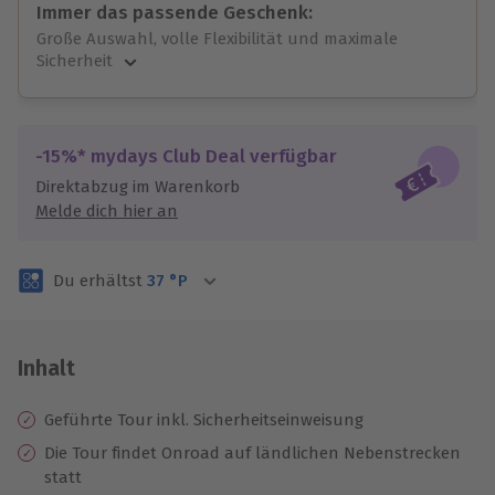
Immer das passende Geschenk:
Große Auswahl, volle Flexibilität und maximale
Sicherheit
Große Auswahl
Über 9.000 unvergessliche Erlebnisse.
Volle Flexibilität
-15%* mydays Club Deal verfügbar
Jeder Gutschein für alle Erlebnisse einlösbar.
Direktabzug im Warenkorb
Maximale Sicherheit
Melde dich hier an
3 Jahre gültig & verlängerbar.
Du erhältst
37
°P
Inhalt
Geführte Tour inkl. Sicherheitseinweisung
Die Tour findet Onroad auf ländlichen Nebenstrecken
statt