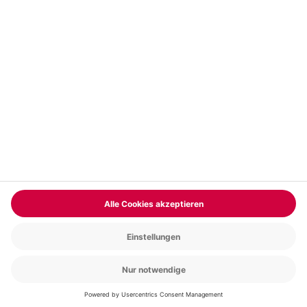
Vertrag widerrufen
FAQs
Kontakt
Zahlungsarten
Über uns
Magazin
Jobs & Karriere
Partnerprogramm
Trusted Shops
PAYBACK
Versand und Lieferung
Presse
AGB
Cookie Einstellungen
Datenschutz
Nutzungsbedingungen
Online-Marktplatz
Barrierefreiheit
Grounding Page
Compliance
Impressum
RECHNUNG