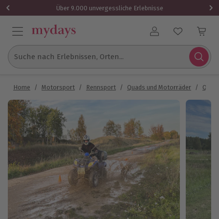
Über 9.000 unvergessliche Erlebnisse
Benutzerkonto
Suche nach Erlebnissen, Orten...
Home
/
Motorsport
/
Rennsport
/
Quads und Motorräder
/
Quadf