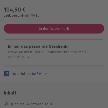
Wähle im nächsten Schritt einen Termin aus
104,90 €
zzgl. Versand
(inkl. MwSt.)
In den Warenkorb
Immer das passende Geschenk:
Große Auswahl, volle Flexibilität und maximale
Sicherheit
Große Auswahl
Über 9.000 unvergessliche Erlebnisse.
Du erhältst
52
°P
Volle Flexibilität
Jeder Gutschein für alle Erlebnisse einlösbar.
Maximale Sicherheit
3 Jahre gültig & verlängerbar.
Inhalt
Quad On- & Offroad Tour