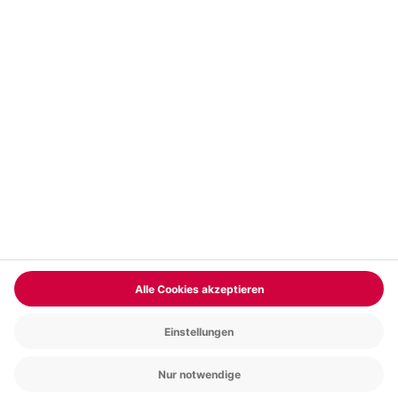
Vertrag widerrufen
FAQs
Kontakt
Zahlungsarten
Über uns
Magazin
Jobs & Karriere
Partnerprogramm
Trusted Shops
PAYBACK
Versand und Lieferung
Presse
AGB
Cookie Einstellungen
Datenschutz
Nutzungsbedingungen
Online-Marktplatz
Barrierefreiheit
Grounding Page
Compliance
Impressum
RECHNUNG