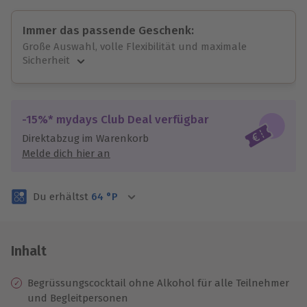
Immer das passende Geschenk:
Große Auswahl, volle Flexibilität und maximale
Sicherheit
Große Auswahl
Über 9.000 unvergessliche Erlebnisse.
Volle Flexibilität
-15%* mydays Club Deal verfügbar
Jeder Gutschein für alle Erlebnisse einlösbar.
Direktabzug im Warenkorb
Maximale Sicherheit
Melde dich hier an
3 Jahre gültig & verlängerbar.
Du erhältst
64
°P
Inhalt
Begrüssungscocktail ohne Alkohol für alle Teilnehmer
und Begleitpersonen