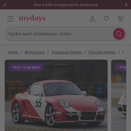
Über 9.000 unvergessliche Erlebnisse
Benutzerkonto
Suche nach Erlebnissen, Orten...
Home
/
Motorsport
/
Traumauto fahren
/
Porsche mieten
/
Pors
-15% CLUB DEAL
-15% C