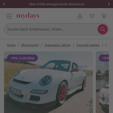
Über 9.000 unvergessliche Erlebnisse
Benutzerkonto
Suche nach Erlebnissen, Orten...
Home
/
Motorsport
/
Traumauto fahren
/
Porsche mieten
/
Pors
-15% CLUB DEAL
-15% C