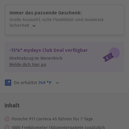
Immer das passende Geschenk:
Große Auswahl, volle Flexibilität und maximale
Sicherheit
Große Auswahl
Über 9.000 unvergessliche Erlebnisse.
Volle Flexibilität
-15%* mydays Club Deal verfügbar
Jeder Gutschein für alle Erlebnisse einlösbar.
Direktabzug im Warenkorb
Maximale Sicherheit
Melde dich hier an
3 Jahre gültig & verlängerbar.
Du erhältst
749
°P
Inhalt
Porsche 911 Carrera 4S fahren für 7 Tage
1000 Freikilometer (Kilometerpakete zusätzlich