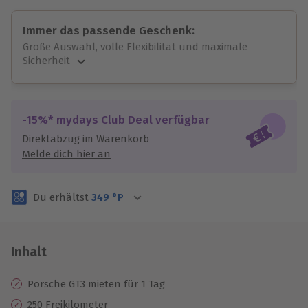
Immer das passende Geschenk:
Große Auswahl, volle Flexibilität und maximale
Sicherheit
Große Auswahl
Über 9.000 unvergessliche Erlebnisse.
Volle Flexibilität
-15%* mydays Club Deal verfügbar
Jeder Gutschein für alle Erlebnisse einlösbar.
Direktabzug im Warenkorb
Maximale Sicherheit
Melde dich hier an
3 Jahre gültig & verlängerbar.
Du erhältst
349
°P
Inhalt
Porsche GT3 mieten für 1 Tag
250 Freikilometer