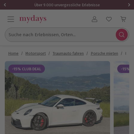
Über 9.000 unvergessliche Erlebnisse
Benutzerkonto
Suche nach Erlebnissen, Orten...
Home
/
Motorsport
/
Traumauto fahren
/
Porsche mieten
/
Pors
-15% CLUB DEAL
-15% C