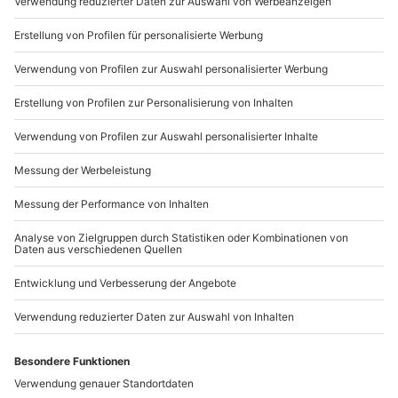
Du möchtest als Firma bestellen?
Sichere Dir attraktive Firmenkunden Vorteile.
089 / 21 12 90 20
Mo-Fr: 9-17 Uhr
b2b@mydays.de
www.b2b.mydays.de/
Artikelnummer
:
64202
Andere Produkte entdecken