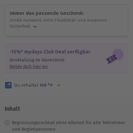
Immer das passende Geschenk:
Große Auswahl, volle Flexibilität und maximale
Sicherheit
Große Auswahl
Über 9.000 unvergessliche Erlebnisse.
Volle Flexibilität
-15%* mydays Club Deal verfügbar
Jeder Gutschein für alle Erlebnisse einlösbar.
Direktabzug im Warenkorb
Maximale Sicherheit
Melde dich hier an
3 Jahre gültig & verlängerbar.
Du erhältst
108
°P
Inhalt
Begrüssungscocktail ohne Alkohol für alle Teilnehmer
und Begleitpersonen