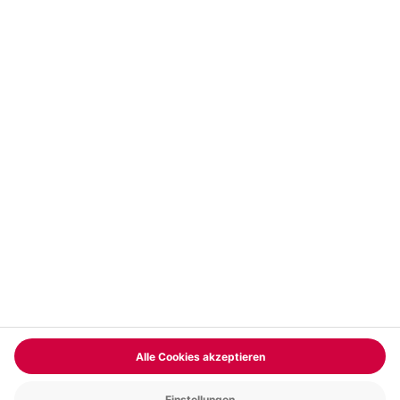
Vertrag widerrufen
FAQs
Kontakt
Zahlungsarten
Über uns
Magazin
Jobs & Karriere
Partnerprogramm
Trusted Shops
PAYBACK
Versand und Lieferung
Presse
AGB
Cookie Einstellungen
Datenschutz
Nutzungsbedingungen
Online-Marktplatz
Barrierefreiheit
Grounding Page
Compliance
Impressum
RECHNUNG