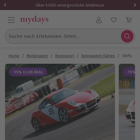
Über 9.000 unvergessliche Erlebnisse
Benutzerkonto
Suche nach Erlebnissen, Orten...
Home
/
Motorsport
/
Rennsport
/
Rennwagen fahren
/
Driften m
-15% CLUB DEAL
-15% C