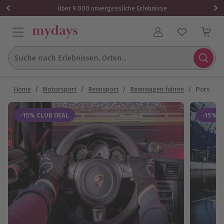
Über 9.000 unvergessliche Erlebnisse
Benutzerkonto
Suche nach Erlebnissen, Orten...
Home
/
Motorsport
/
Rennsport
/
Rennwagen fahren
/
Porsche 9
-15% CLUB DEAL
-15% C