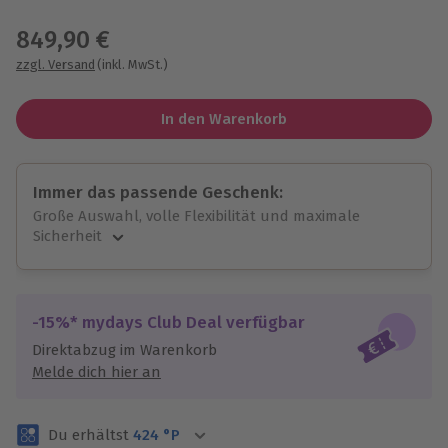
Wähle im nächsten Schritt einen Termin aus
849,90 €
zzgl. Versand
(inkl. MwSt.)
In den Warenkorb
Immer das passende Geschenk:
Große Auswahl, volle Flexibilität und maximale
Sicherheit
Große Auswahl
Über 9.000 unvergessliche Erlebnisse.
Volle Flexibilität
-15%* mydays Club Deal verfügbar
Jeder Gutschein für alle Erlebnisse einlösbar.
Direktabzug im Warenkorb
Maximale Sicherheit
Melde dich hier an
3 Jahre gültig & verlängerbar.
Du erhältst
424
°P