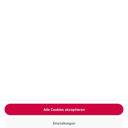
Vertrag widerrufen
FAQs
Kontakt
Zahlungsarten
Über uns
Magazin
Jobs & Karriere
Partnerprogramm
Trusted Shops
PAYBACK
Versand und Lieferung
Presse
AGB
Cookie Einstellungen
Datenschutz
Nutzungsbedingungen
Online-Marktplatz
Barrierefreiheit
Grounding Page
Compliance
Impressum
RECHNUNG