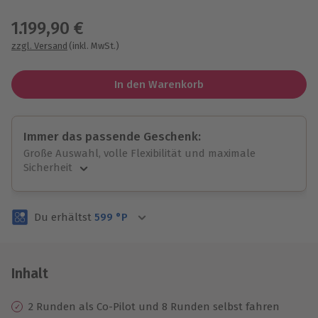
Wähle im nächsten Schritt einen Termin aus
1.199,90 €
zzgl. Versand
(inkl. MwSt.)
In den Warenkorb
Immer das passende Geschenk:
Große Auswahl, volle Flexibilität und maximale
Sicherheit
Große Auswahl
Über 9.000 unvergessliche Erlebnisse.
Du erhältst
599
°P
Volle Flexibilität
Jeder Gutschein für alle Erlebnisse einlösbar.
Maximale Sicherheit
3 Jahre gültig & verlängerbar.
Inhalt
2 Runden als Co-Pilot und 8 Runden selbst fahren