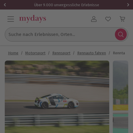
Über 9.000 unvergessliche Erlebnisse
Benutzerkonto
Suche nach Erlebnissen, Orten...
Home
/
Motorsport
/
Rennsport
/
Rennauto fahren
/
Renntaxi Au