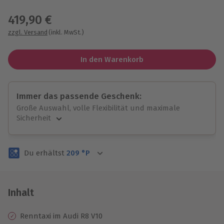
Wähle im nächsten Schritt einen Termin aus
419,90 €
zzgl. Versand
(inkl. MwSt.)
In den Warenkorb
Immer das passende Geschenk:
Große Auswahl, volle Flexibilität und maximale
Sicherheit
Große Auswahl
Über 9.000 unvergessliche Erlebnisse.
Du erhältst
209
°P
Volle Flexibilität
Jeder Gutschein für alle Erlebnisse einlösbar.
Maximale Sicherheit
3 Jahre gültig & verlängerbar.
Inhalt
Renntaxi im Audi R8 V10