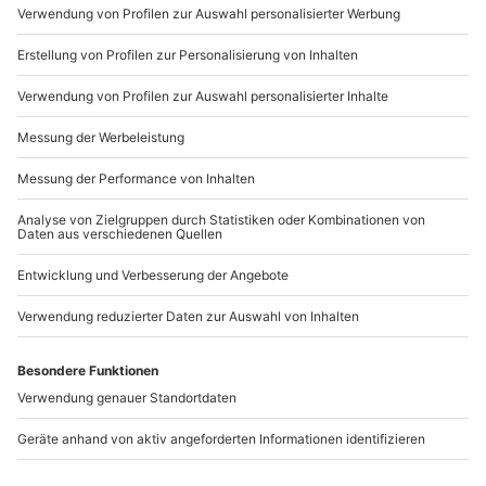
Mo-Fr: 9-17 Uhr
b2b@mydays.de
www.b2b.mydays.de/
Artikelnummer
:
47196
Andere Produkte entdecken
-15% CLUB DEAL
Renntaxi BMW M2
Renntaxi Audi R8 (1
Competition
Rdn) Nürburgring