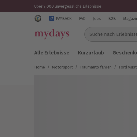
Über 9.000 unvergessliche Erlebnisse
Trustedshops Bewertungen für mydays.de
PAYBACK
FAQ
Jobs
B2B
Magazi
Suche nach Erlebnissen..
Alle Erlebnisse
Kurzurlaub
Geschenke
Home
/
Motorsport
/
Traumauto fahren
/
Ford Must
Bild 1 von 7