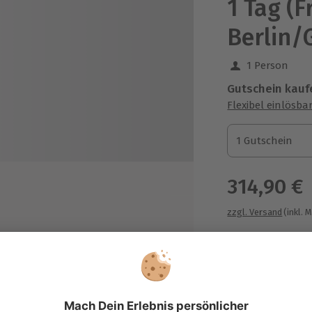
1 Tag (F
Berlin/
1 Person
Gutschein kauf
Flexibel einlösba
1 Gutschein
1 Gutschein
1 Gutschein
314,90 €
zzgl. Versand
(inkl. 
fügbar von Fr. - So. (Farbe des
nstruktor
t 1,00 Euro)
Immer das p