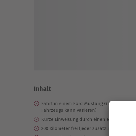
Inhalt
Fahrt in einem Ford Mustang GT Cabriolet ver
Fahrzeugs kann variieren)
Kurze Einweisung durch einen erfahrenen I
200 Kilometer frei (jeder zusätzliche km koste