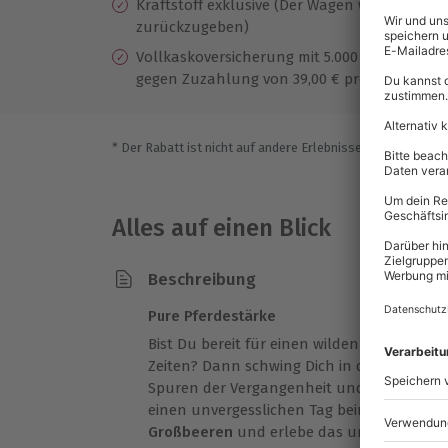
Kraftstoff exklusive (Der Wagen wird vollge
zurückzugeben)
Vollkaskoversicherung mit 5.000 € Selbstbete
gegen Zuzahlung von 39,00 € pro Tag auf 80
* Der Rabatt ist nicht auf andere Erlebnisse bei der Einlö
Alles auf einen Blick
Beschreibung
Pure Pferdestärke
Bist Du bereit für einen wilden Ausritt au
Zeiten? Dann schwing Dich in den Sattel, b
Spuren der Vergangenheit und ab geht´s R
einen unvergesslichen Tag beim
Mustang G
Großbeeren
und erlebe das unbeschreiblic