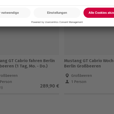
-15% CLUB DEAL
ang GT Cabrio fahren Berlin
Mustang GT Cabrio Woch
eeren (1 Tag, Mo. - Do.)
Berlin Großbeeren
roßbeeren
Großbeeren
 Person
1 Person
289,90 €
(1)