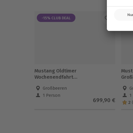
-15% CLUB DEAL
Mustang Oldtimer
Must
Wochenendfahrt
Großb
Berlin/Großbeeren
Großbeeren
G
1 Person
1
699,90 €
2