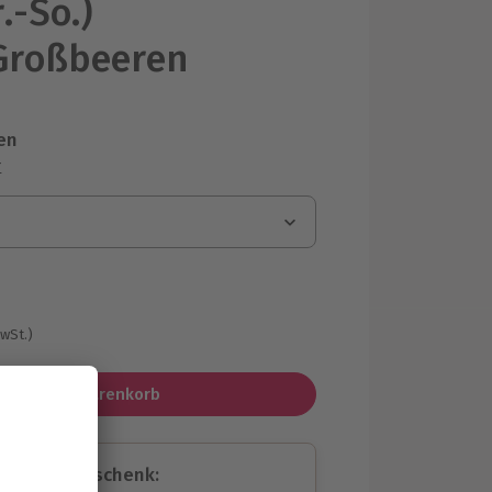
r.-So.)
Großbeeren
en
r
MwSt.)
In den Warenkorb
assende Geschenk: