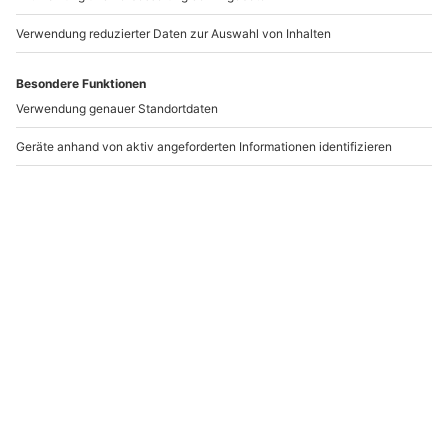
Hause.
www.b2b.mydays.de/
WEITERE INFORMATIONEN
Artikelnummer
:
36612
Bitte beachte, dass vor Ort ein Haftungsausschluss
unterzeichnet werden muss.
Andere Produkte entdecken
Motorrad Renntraining
Para Driving
Schleiz (8 Std.)
Oberlungwitz (8+2
Runden)
Schleiz
Oberlungwitz