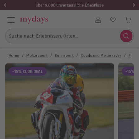
Über 9.000 unvergessliche Erlebnisse
Benutzerkonto
Suche nach Erlebnissen, Orten...
Home
/
Motorsport
/
Rennsport
/
Quads und Motorräder
/
Fahrs
-15% CLUB DEAL
-15% C