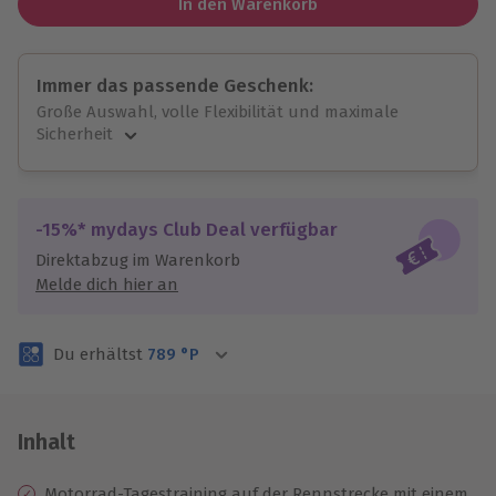
In den Warenkorb
Immer das passende Geschenk:
Große Auswahl, volle Flexibilität und maximale
Sicherheit
Große Auswahl
Über 9.000 unvergessliche Erlebnisse.
Volle Flexibilität
-15%* mydays Club Deal verfügbar
Jeder Gutschein für alle Erlebnisse einlösbar.
Direktabzug im Warenkorb
Maximale Sicherheit
Melde dich hier an
3 Jahre gültig & verlängerbar.
Du erhältst
789
°P
Inhalt
Motorrad-Tagestraining auf der Rennstrecke mit einem