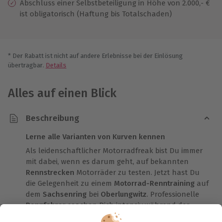
Abschluss einer Selbstbeteiligung in Höhe von 2.000,- €
ist obligatorisch (Haftung bis Totalschaden)
* Der Rabatt ist nicht auf andere Erlebnisse bei der Einlösung
übertragbar.
Details
Alles auf einen Blick
Beschreibung
Lerne alle Varianten von Kurven kennen
Als leidenschaftlicher Motorradfreak bist Du immer
mit dabei, wenn es darum geht, auf bekannten
Rennstrecken
Motorräder zu testen. Jetzt hast Du
die Gelegenheit zu einem
Motorrad-Renntraining
auf
dem
Sachsenring
bei
Oberlungwitz
. Professionelle
Rennfahrer
coachen Dich intensiv während der
Trainingseinheiten.