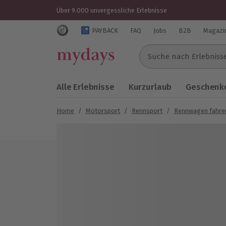
Über 9.000 unvergessliche Erlebnisse
Trustedshops Bewertungen für mydays.de
PAYBACK
FAQ
Jobs
B2B
Magazi
Suche nach Erlebnissen..
Alle Erlebnisse
Kurzurlaub
Geschenke
Home
/
Motorsport
/
Rennsport
/
Rennwagen fahre
Bild 1 von 3