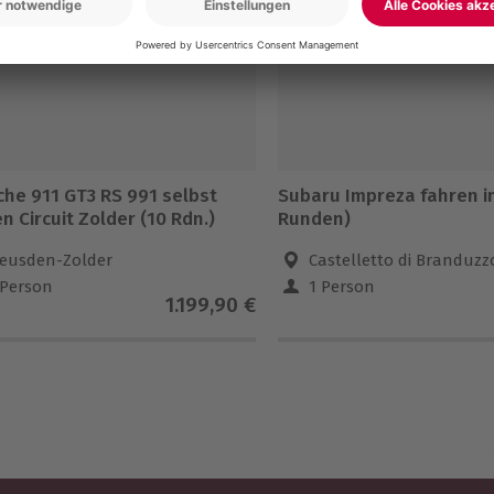
che 911 GT3 RS 991 selbst
Subaru Impreza fahren in 
n Circuit Zolder (10 Rdn.)
Runden)
eusden-Zolder
Castelletto di Branduzz
 Person
1 Person
1.199,90 €