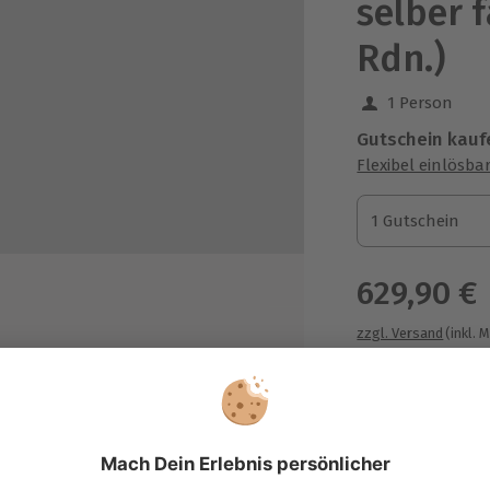
selber 
Rdn.)
1 Person
Gutschein kauf
Flexibel einlösba
1 Gutschein
1 Gutschein
1 Gutschein
629,90 €
zzgl. Versand
(inkl. 
Runden selber fahren am Bord
nes Lamborghini Huracan Avio
&#x25, Rabatt bei Kauf des
innerungs-Videos
Immer das p
ilnahme-Zertifikat