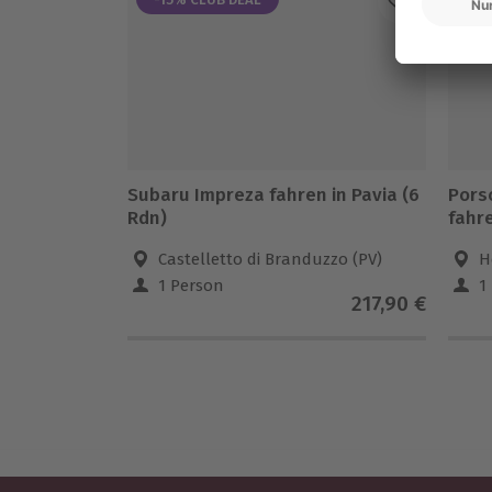
Subaru Impreza fahren in Pavia (6
Pors
Rdn)
fahre
Castelletto di Branduzzo (PV)
H
1 Person
1
217,90 €