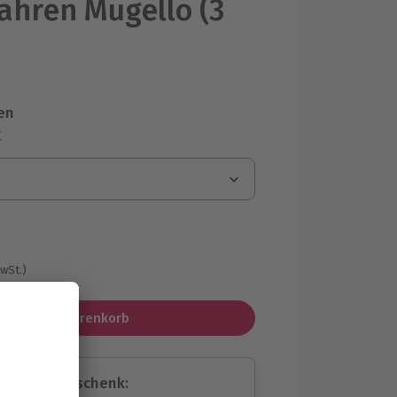
fahren Mugello (3
en
r
MwSt.)
In den Warenkorb
assende Geschenk: