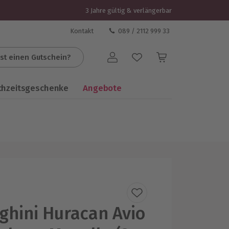
3 Jahre gültig & verlängerbar
Kontakt
089 / 2112 999 33
st einen Gutschein?
Benutzerkonto
chzeitsgeschenke
Angebote
hini Huracan Avio