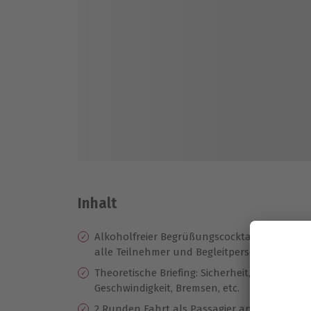
Inhalt
Alkoholfreier Begrüßungscocktail für
3 
alle Teilnehmer und Begleitpersonen
ei
Theoretische Briefing: Sicherheit,
10
Geschwindigkeit, Bremsen, etc.
Er
2 Runden Fahrt als Passagier an
Te