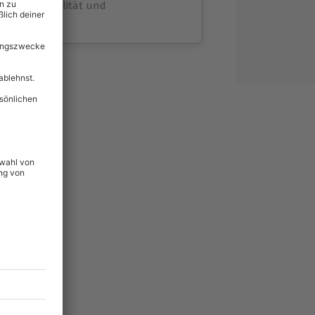
volle Flexibilität und
rheit
wahl
unvergessliche
314
°P
lität
hein für alle Erlebnisse
icherheit
tig & verlängerbar.