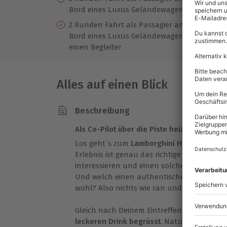
Bord eines Luxus Geländewagens
Ve
2 Runden Fahrt als Passagier an
Pr
Bord eines Luxus Geländewagens für
einen Begleiter
Alles auf einen Blick
Beschreibung
Als Co-Pilot über die Piste heizen
Los geht´s zum
Lamborghini Huracan Avio 
Erlebnis ist genau das richtige für alle, d
interessieren und einen solchen auch ger
Und welch einen authentischeren Sportwag
wohl? Also nichts wie ran und keine Zeit ve
Gleich nach Deinem Eintreffen in Mugello 
leckeren Drink begrüsst
. Natürlich ist dies