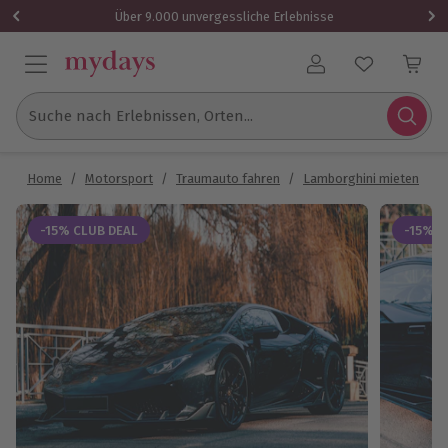
Über 9.000 unvergessliche Erlebnisse
Benutzerkonto
Suche nach Erlebnissen, Orten...
Home
/
Motorsport
/
Traumauto fahren
/
Lamborghini mieten
/
-15% CLUB DEAL
-15% C