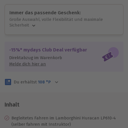
Immer das passende Geschenk:
Große Auswahl, volle Flexibilität und maximale
Sicherheit
Große Auswahl
Über 9.000 unvergessliche Erlebnisse.
Volle Flexibilität
-15%* mydays Club Deal verfügbar
Jeder Gutschein für alle Erlebnisse einlösbar.
Direktabzug im Warenkorb
Maximale Sicherheit
Melde dich hier an
3 Jahre gültig & verlängerbar.
Du erhältst
108
°P
Inhalt
Begleitetes Fahren im Lamborghini Huracan LP610-4
(selber fahren mit Instruktor)