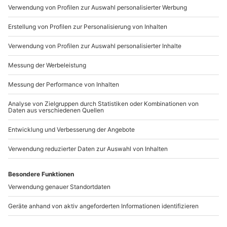
Rausch!
Mo-Fr: 9-17 Uhr
b2b@mydays.de
www.b2b.mydays.de/
Artikelnummer
:
43534
Andere Produkte entdecken
-15% CLUB DEAL
-15% CLUB DEAL
Lamborghini (Huracan)
Audi R8 V10 Fahren