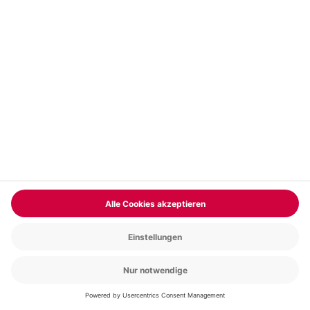
Vertrag widerrufen
FAQs
Kontakt
Zahlungsarten
Über uns
Magazin
Jobs & Karriere
Partnerprogramm
Trusted Shops
PAYBACK
Versand und Lieferung
Presse
AGB
Cookie Einstellungen
Datenschutz
Nutzungsbedingungen
Online-Marktplatz
Barrierefreiheit
Grounding Page
Compliance
Impressum
RECHNUNG