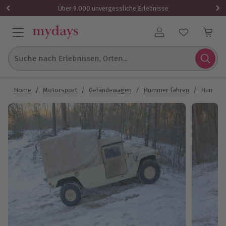
Über 9.000 unvergessliche Erlebnisse
Benutzerkonto
Suche nach Erlebnissen, Orten...
Home
/
Motorsport
/
Geländewagen
/
Hummer fahren
/
Hummer 