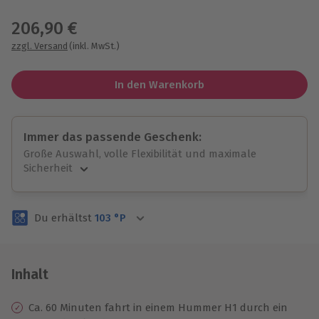
Wähle im nächsten Schritt einen Termin aus
206,90 €
zzgl. Versand
(inkl. MwSt.)
In den Warenkorb
Immer das passende Geschenk:
Große Auswahl, volle Flexibilität und maximale
Sicherheit
Große Auswahl
Über 9.000 unvergessliche Erlebnisse.
Du erhältst
103
°P
Volle Flexibilität
Jeder Gutschein für alle Erlebnisse einlösbar.
Maximale Sicherheit
3 Jahre gültig & verlängerbar.
Inhalt
Ca. 60 Minuten fahrt in einem Hummer H1 durch ein