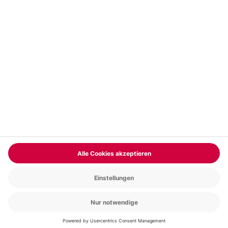
Vertrag widerrufen
FAQs
Kontakt
Zahlungsarten
Über uns
Magazin
Jobs & Karriere
Partnerprogramm
Trusted Shops
PAYBACK
Versand und Lieferung
Presse
AGB
Cookie Einstellungen
Datenschutz
Nutzungsbedingungen
Online-Marktplatz
Barrierefreiheit
Grounding Page
Compliance
Impressum
RECHNUNG