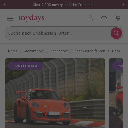
Über 9.000 unvergessliche Erlebnisse
Benutzerkonto
Suche nach Erlebnissen, Orten...
Home
/
Motorsport
/
Rennsport
/
Rennwagen fahren
/
Porsche 9
-15% CLUB DEAL
-15% C