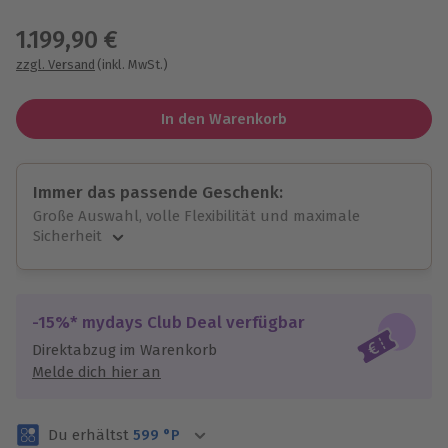
Wähle im nächsten Schritt einen Termin aus
1.199,90 €
zzgl. Versand
(inkl. MwSt.)
In den Warenkorb
Immer das passende Geschenk:
Große Auswahl, volle Flexibilität und maximale
Sicherheit
Große Auswahl
Über 9.000 unvergessliche Erlebnisse.
Volle Flexibilität
-15%* mydays Club Deal verfügbar
Jeder Gutschein für alle Erlebnisse einlösbar.
Direktabzug im Warenkorb
Maximale Sicherheit
Melde dich hier an
3 Jahre gültig & verlängerbar.
Du erhältst
599
°P