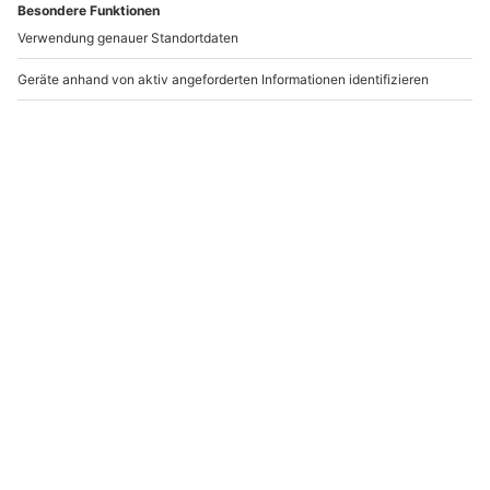
Andere Produkte entdecken
-15% CLUB DEAL
-15% CLUB DEAL
Porsche 911 GT3 selber
Renntaxi Porsche 911
fahren Hockenheimring
GT3 Hockenheimring (4
(6 Rdn.)
Rdn.)
Hockenheim
Hockenheim
1 Person
1 Person
799,90 €
364,90 €
5
(1)