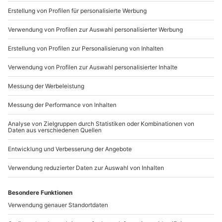
Teilnehmer
Sichere Dir attraktive Firmenkunden Vorteile.
1 Person
089 / 21 12 90 20
Mo-Fr: 9-17 Uhr
b2b@mydays.de
www.b2b.mydays.de/
Artikelnummer
:
43579
Andere Produkte entdecken