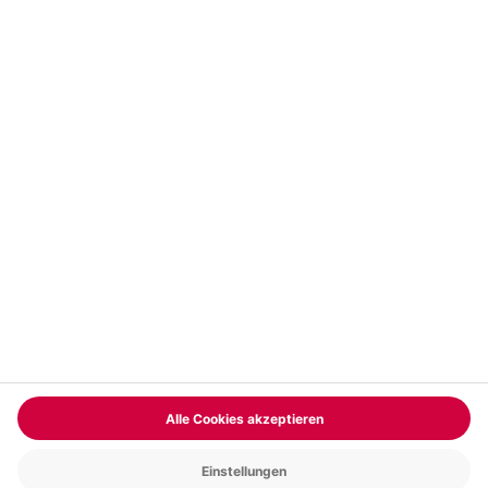
Vertrag widerrufen
FAQs
Kontakt
Zahlungsarten
Über uns
Magazin
Jobs & Karriere
Partnerprogramm
Trusted Shops
PAYBACK
Versand und Lieferung
Presse
AGB
Cookie Einstellungen
Datenschutz
Nutzungsbedingungen
Online-Marktplatz
Barrierefreiheit
Grounding Page
Compliance
Impressum
RECHNUNG