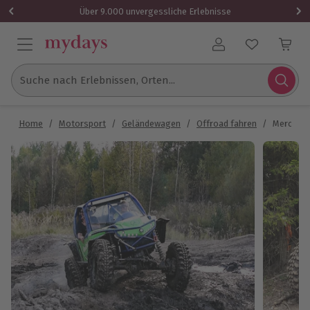
Über 9.000 unvergessliche Erlebnisse
Benutzerkonto
Suche nach Erlebnissen, Orten...
Home
/
Motorsport
/
Geländewagen
/
Offroad fahren
/
Mercedes