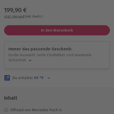
Wähle im nächsten Schritt einen Termin aus
199,90 €
zzgl. Versand
(inkl. MwSt.)
In den Warenkorb
Immer das passende Geschenk:
Große Auswahl, volle Flexibilität und maximale
Sicherheit
Große Auswahl
Über 9.000 unvergessliche Erlebnisse.
Du erhältst
99
°P
Volle Flexibilität
Jeder Gutschein für alle Erlebnisse einlösbar.
Maximale Sicherheit
3 Jahre gültig & verlängerbar.
Inhalt
Offroad 4x4 Mercedes Puch G