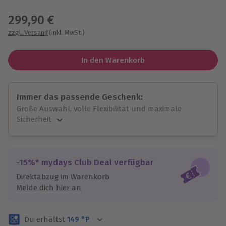
Wähle im nächsten Schritt einen Termin aus
299,90 €
zzgl. Versand
(inkl. MwSt.)
In den Warenkorb
Immer das passende Geschenk:
Große Auswahl, volle Flexibilität und maximale
Sicherheit
Große Auswahl
Über 9.000 unvergessliche Erlebnisse.
Volle Flexibilität
-15%* mydays Club Deal verfügbar
Jeder Gutschein für alle Erlebnisse einlösbar.
Direktabzug im Warenkorb
Maximale Sicherheit
Melde dich hier an
3 Jahre gültig & verlängerbar.
Du erhältst
149
°P