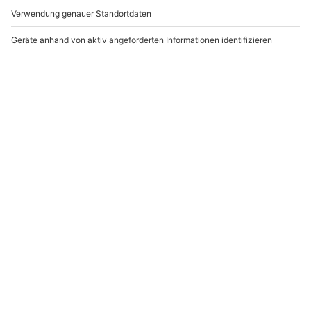
-15% CLUB DEAL
Formel Rennwagen
Renntaxi Porsche
fahren Nürburgring
Cayman GT4 (3 Rdn.)
Nürburgring
Nürburg
Nürburg
1 Person
1 Person
629,90 €
299,90 €
4.8
(5)