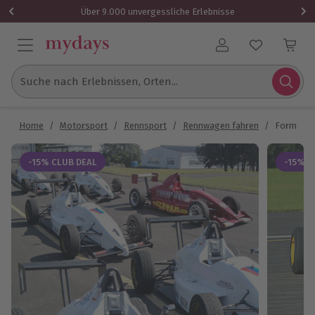
Über 9.000 unvergessliche Erlebnisse
Benutzerkonto
Suche nach Erlebnissen, Orten...
Home
/
Motorsport
/
Rennsport
/
Rennwagen fahren
/
Formel In
-15% CLUB DEAL
-15% C