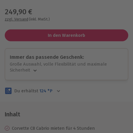
Wähle im nächsten Schritt einen Termin aus
249,90 €
zzgl. Versand
(inkl. MwSt.)
In den Warenkorb
Immer das passende Geschenk:
Große Auswahl, volle Flexibilität und maximale
Sicherheit
Große Auswahl
Über 9.000 unvergessliche Erlebnisse.
Du erhältst
124
°P
Volle Flexibilität
Jeder Gutschein für alle Erlebnisse einlösbar.
Maximale Sicherheit
3 Jahre gültig & verlängerbar.
Inhalt
Corvette C8 Cabrio mieten für 4 Stunden