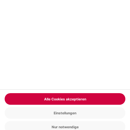
Vertrag widerrufen
FAQs
Kontakt
Zahlungsarten
Über uns
Magazin
Jobs & Karriere
Partnerprogramm
Trusted Shops
PAYBACK
Versand und Lieferung
Presse
AGB
Cookie Einstellungen
Datenschutz
Nutzungsbedingungen
Online-Marktplatz
Barrierefreiheit
Grounding Page
Compliance
Impressum
RECHNUNG