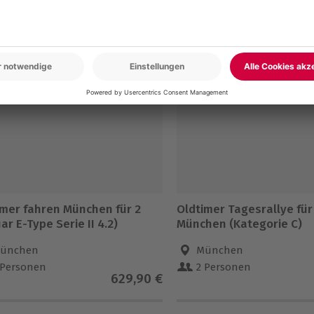
en
5% CLUB DEAL
-15% CLUB DEAL
imer fahren München für 2
Oldtimer Tagesrallye für
ar E-Type Serie II 4.2)
München (Kategorie C)
ünchen
München
 Personen
2 Personen
629,90 €