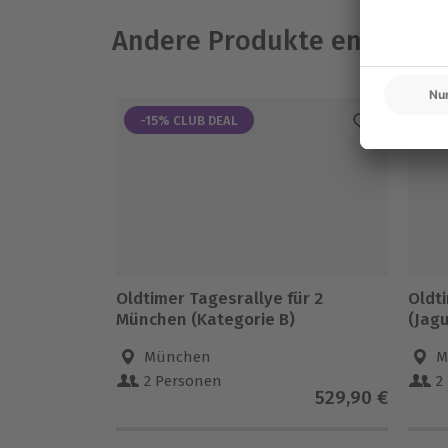
Andere Produkte entdeck
-15% CLUB DEAL
-1
Oldtimer Tagesrallye für 2
Oldt
München (Kategorie B)
(Jagu
München
M
2 Personen
2
529,90 €