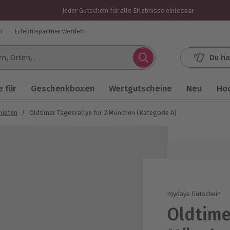
Jeder Gutschein für alle Erlebnisse einlösbar
n
Erlebnispartner werden
Du ha
.
 für
Geschenkboxen
Wertgutscheine
Neu
Ho
mieten
/
Oldtimer Tagesrallye für 2 München (Kategorie A)
mydays Gutschein
Oldtime