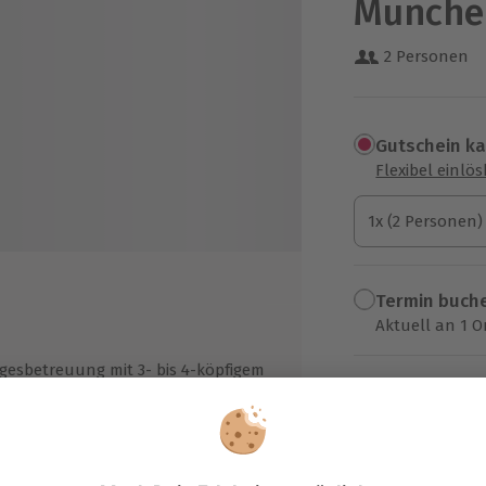
München
2 Personen
Gutschein k
Flexibel einlö
1x (2 Personen)
1x (2 Personen)
1x (2 Personen)
Termin buch
Aktuell an 1 O
Wähle im nächs
gesbetreuung mit 3- bis 4-köpfigem
rviceteam
419,90 €
egerehrung am Ende des Tages mit
zzgl. Versand
(inkl. 
kalen für die drei besten Teams
llkaskoversicherung mit 1.000,-