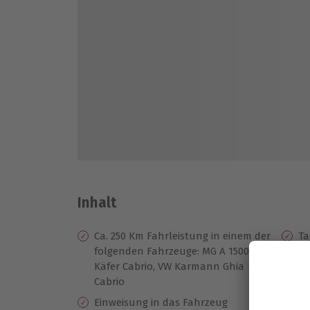
Inhalt
Ca. 250 Km Fahrleistung in einem der
Ta
folgenden Fahrzeuge: MG A 1500, VW
Se
Käfer Cabrio, VW Karmann Ghia
Si
Cabrio
Po
Einweisung in das Fahrzeug
Vo