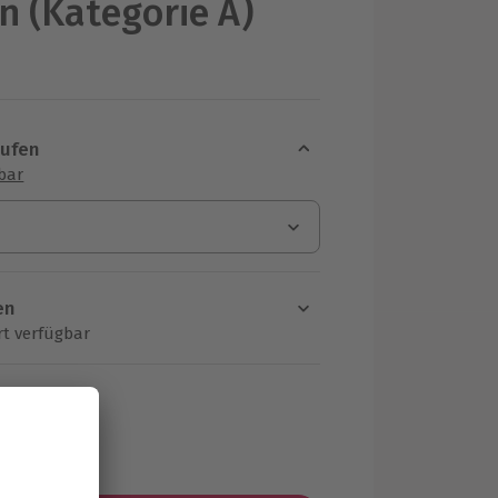
 (Kategorie A)
aufen
sbar
en
rt verfügbar
ten Schritt einen Termin aus
MwSt.)