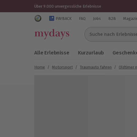
Über 9.000 unvergessliche Erlebnisse
Trustedshops Bewertungen für mydays.de
PAYBACK
FAQ
Jobs
B2B
Magazi
Suche nach Erlebnissen..
Alle Erlebnisse
Kurzurlaub
Geschenke
Home
/
Motorsport
/
Traumauto fahren
/
Oldtimer 
Bild 1 von 5