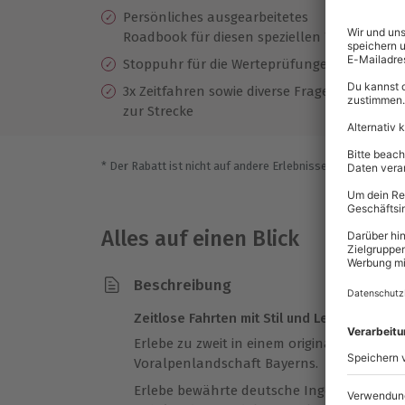
Persönliches ausgearbeitetes
Eu
Roadbook für diesen speziellen Tag
En
Stoppuhr für die Werteprüfungen
We
3x Zeitfahren sowie diverse Fragen
De
zur Strecke
* Der Rabatt ist nicht auf andere Erlebnisse bei der Einlö
Alles auf einen Blick
Beschreibung
Zeitlose Fahrten mit Stil und Leidenschaft!
Erlebe zu zweit in einem originalen
Oldtime
Voralpenlandschaft Bayerns.
Erlebe bewährte deutsche Ingenieurskunst