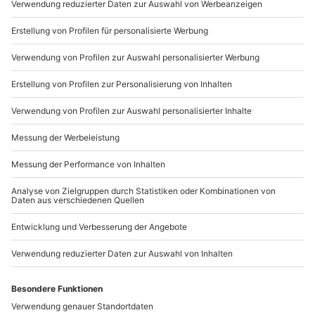
dem Veranstalter)
Du möchtest als Firma bestellen?
Ausrüstung & Kleidung
Sichere Dir attraktive Firmenkunden Vorteile.
Mitzubringen: festes Schuhwerk
089 / 21 12 90 20
Teilnehmer
Mo-Fr: 9-17 Uhr
Gutschein gültig für 1 Person
b2b@mydays.de
Hinweis
www.b2b.mydays.de/
Für das eigene Fahrzeug steht ein kostenloser
Parkplatz zur Verfügung
Artikelnummer
:
65746
Die Fahrzeuge sind Werbefrei und nicht als
Mietfahrzeug erkennbar
Für jeden Mehrkilometer fallen Zusatzkosten an
Andere Produkte entdecken
(die Kosten sind vor Ort zu begleichen)
Über-/Abgabe des Fahrzeugs erfolgt vollgetankt