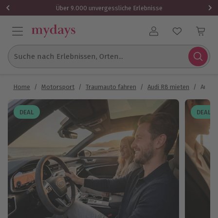
Über 9.000 unvergessliche Erlebnisse
Benutzerkonto
Suche nach Erlebnissen, Orten...
Home
/
Motorsport
/
Traumauto fahren
/
Audi R8 mieten
/
Audi R
DEAL
DEAL