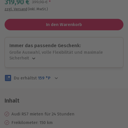
319,90 €
Streichpreis
399,90 €
*
zzgl. Versand
(inkl. MwSt.)
In den Warenkorb
Immer das passende Geschenk:
Große Auswahl, volle Flexibilität und maximale
Sicherheit
Große Auswahl
Über 9.000 unvergessliche Erlebnisse.
Du erhältst
159
°P
Volle Flexibilität
Jeder Gutschein für alle Erlebnisse einlösbar.
Maximale Sicherheit
3 Jahre gültig & verlängerbar.
Inhalt
Audi RS7 mieten für 24 Stunden
Freikilometer: 150 km