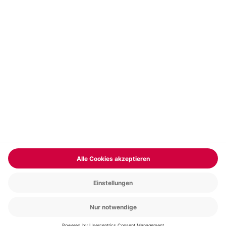
Vertrag widerrufen
FAQs
Kontakt
Zahlungsarten
Über uns
Magazin
Jobs & Karriere
Partnerprogramm
Trusted Shops
PAYBACK
Versand und Lieferung
Presse
AGB
Cookie Einstellungen
Datenschutz
Nutzungsbedingungen
Online-Marktplatz
Barrierefreiheit
Grounding Page
Compliance
Impressum
RECHNUNG