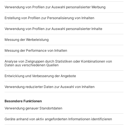
089 / 21 12 90 20
mit dem Quad beim After Work Erlebnis in Rheine.
Mo-Fr: 9-17 Uhr
b2b@mydays.de
www.b2b.mydays.de/
Artikelnummer
:
30033
Andere Produkte entdecken