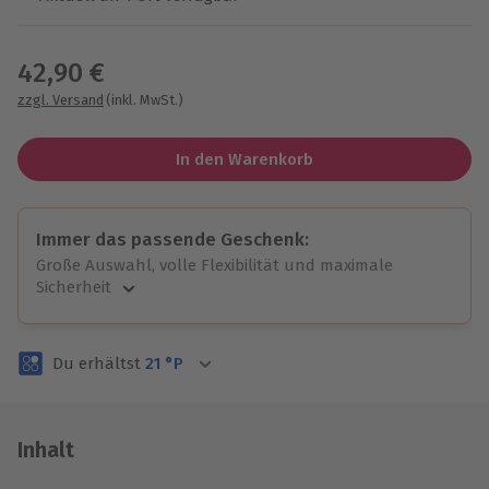
Wähle im nächsten Schritt einen Termin aus
42,90 €
zzgl. Versand
(inkl. MwSt.)
In den Warenkorb
Immer das passende Geschenk:
Große Auswahl, volle Flexibilität und maximale
Sicherheit
Große Auswahl
Über 9.000 unvergessliche Erlebnisse.
Du erhältst
21
°P
Volle Flexibilität
Jeder Gutschein für alle Erlebnisse einlösbar.
Maximale Sicherheit
3 Jahre gültig & verlängerbar.
Inhalt