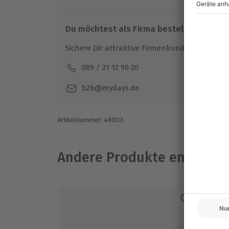
Du möchtest als Firma bestellen?
Sichere Dir attraktive Firmenkunden Vorteile.
089 / 21 12 90 20
Mo-F
b2b@mydays.de
Artikelnummer
:
49003
Andere Produkte entdeck