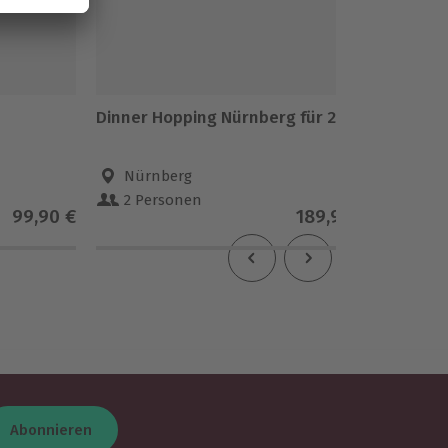
Dinner Hopping Nürnberg für 2
Frühstü
Nürnberg
Zirn
2 Personen
2 Pe
99,90 €
189,90 €
4
(8)
Abonnieren