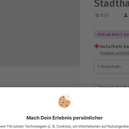
Stadtha
3
(1)
3 Sterne von 5 a
-10% ab dem 2. Gu
Gutschein k
Flexibel einlö
1 Gutschein
1 Gutschein
1 Gutschein
Termin buch
Aktuell an 1 O
er-Duo „Golden Ace“
Wähle im nächs
auberkunst und Tricks
54,90 €
zzgl. Versand
(inkl. 