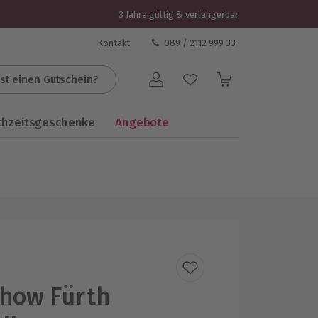
3 Jahre gültig & verlängerbar
Kontakt
089 / 2112 999 33
st einen Gutschein?
Benutzerkonto
chzeitsgeschenke
Angebote
how Fürth