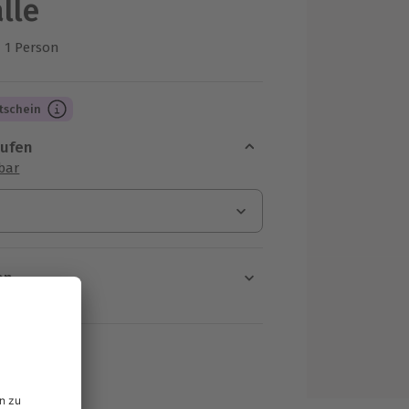
lle
1 Person
us 1 Bewertungen
tschein
aufen
sbar
en
rt verfügbar
ten Schritt einen Termin aus
MwSt.)