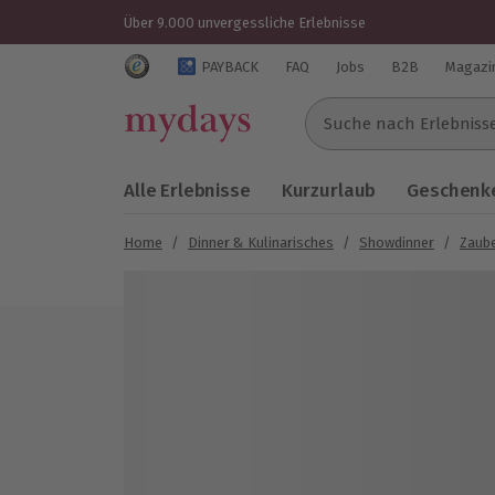
Über 9.000 unvergessliche Erlebnisse
Trustedshops Bewertungen für mydays.de
PAYBACK
FAQ
Jobs
B2B
Magazi
Suche nach Erlebnissen..
Alle Erlebnisse
Kurzurlaub
Geschenke
Home
/
Dinner & Kulinarisches
/
Showdinner
/
Zaube
Bild 1 von 5