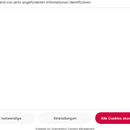
r: 9-17 Uhr
www.b2b.mydays.de/
en