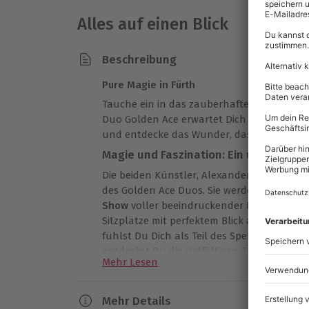
Alles auf einen Blick
Beschreibung
Pure Magie in Fürth
Tauche ein in das zauberhafte Universum 
Duo Golden Ace erwartet Dich auf der Büh
und entdecke das Wunder, das noch in Dir 
Magie und Faszination: Ein unvergess
Die beiden Künstler, Alexander Hunte und 
des Golden Ace Duos. Sie werden Dich in Fü
Show
voller beeindruckender Kunststücke b
Sitzplätze mit perfektem Blick auf die Büh
fühlst Du Dich als Teil des Spektakels. I
entdeckst Du die vielfältigen Talente dies
Mehr Lesen
Entdecke die Magie hautnah
Es fühlt sich an, als würde die Zeit stills
Mehr Details
Zeit spielen. Mal schweben Dinge in der Luf