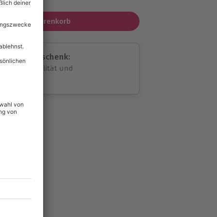
In den Warenkorb
assende Geschenk:
volle Flexibilität und
rheit
wahl
unvergessliche
27
°P
lität
hein für alle Erlebnisse
icherheit
tig & verlängerbar.