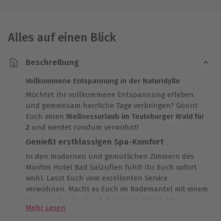
Alles auf einen Blick
Beschreibung
Vollkommene Entspannung in der Naturidylle
Möchtet Ihr vollkommene Entspannung erleben
und gemeinsam herrliche Tage verbringen? Gönnt
Euch einen
Wellnessurlaub im Teutoburger Wald für
2
und werdet rundum verwöhnt!
Genießt erstklassigen Spa-Komfort
In den modernen und gemütlichen Zimmern des
Maritim Hotel Bad Salzuflen fühlt Ihr Euch sofort
wohl. Lasst Euch vom exzellenten Service
verwöhnen. Macht es Euch im Bademantel mit einem
spannenden Buch
auf den Liegestühlen im
Mehr Lesen
Wellnessbereich bequem
. Entspannt in der Sauna