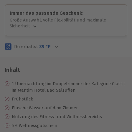
Immer das passende Geschenk:
Große Auswahl, volle Flexibilität und maximale
Sicherheit
Große Auswahl
Über 9.000 unvergessliche Erlebnisse.
Du erhältst
89
°P
Volle Flexibilität
Jeder Gutschein für alle Erlebnisse einlösbar.
Maximale Sicherheit
3 Jahre gültig & verlängerbar.
Inhalt
1 Übernachtung im Doppelzimmer der Kategorie Classic
im Maritim Hotel Bad Salzuflen
Frühstück
Flasche Wasser auf dem Zimmer
Nutzung des Fitness- und Wellnessbereichs
5 € Wellnessgutschein