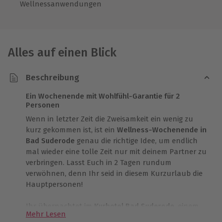
Wellnessanwendungen
Alles auf einen Blick
Beschreibung
Ein Wochenende mit Wohlfühl-Garantie für 2
Personen
Wenn in letzter Zeit die Zweisamkeit ein wenig zu
kurz gekommen ist, ist ein
Wellness-Wochenende in
Bad Suderode
genau die richtige Idee, um endlich
mal wieder eine tolle Zeit nur mit deinem Partner zu
verbringen. Lasst Euch in 2 Tagen rundum
verwöhnen, denn Ihr seid in diesem Kurzurlaub die
Hauptpersonen!
Ihr übernachtet im
Kurhotel Bad Suderode
, einem
Mehr Lesen
familiär geführten Hotel im Harz, in dem alles