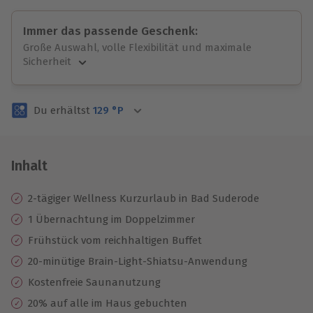
Immer das passende Geschenk:
Große Auswahl, volle Flexibilität und maximale
Sicherheit
Große Auswahl
Über 9.000 unvergessliche Erlebnisse.
Du erhältst
129
°P
Volle Flexibilität
Jeder Gutschein für alle Erlebnisse einlösbar.
Maximale Sicherheit
3 Jahre gültig & verlängerbar.
Inhalt
2-tägiger Wellness Kurzurlaub in Bad Suderode
1 Übernachtung im Doppelzimmer
Frühstück vom reichhaltigen Buffet
20-minütige Brain-Light-Shiatsu-Anwendung
Kostenfreie Saunanutzung
20% auf alle im Haus gebuchten