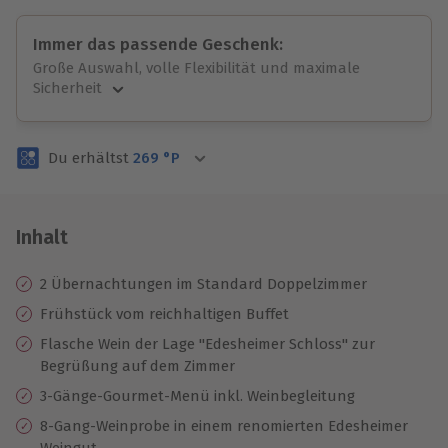
Immer das passende Geschenk:
Große Auswahl, volle Flexibilität und maximale
Sicherheit
Große Auswahl
Über 9.000 unvergessliche Erlebnisse.
Du erhältst
269
°P
Volle Flexibilität
Jeder Gutschein für alle Erlebnisse einlösbar.
Maximale Sicherheit
3 Jahre gültig & verlängerbar.
Inhalt
2 Übernachtungen im Standard Doppelzimmer
Frühstück vom reichhaltigen Buffet
Flasche Wein der Lage "Edesheimer Schloss" zur
Begrüßung auf dem Zimmer
3-Gänge-Gourmet-Menü inkl. Weinbegleitung
8-Gang-Weinprobe in einem renomierten Edesheimer
Weingut