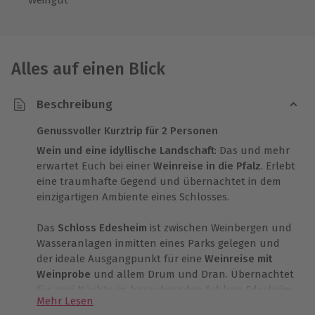
Alles auf einen Blick
Beschreibung
Genussvoller Kurztrip für 2 Personen
Wein und eine idyllische Landschaft
: Das und mehr
erwartet Euch bei einer
Weinreise in die Pfalz
. Erlebt
eine traumhafte Gegend und übernachtet in dem
einzigartigen Ambiente eines Schlosses.
Das
Schloss Edesheim
ist zwischen Weinbergen und
Wasseranlagen inmitten eines Parks gelegen und
der ideale Ausgangpunkt für eine
Weinreise mit
Weinprobe
und allem Drum und Dran. Übernachtet
für zwei Nächte im bezaubernden Schloss Edesheim,
Mehr Lesen
wo Ihr bereits bei der Ankunft mit einer
Flasche Wein