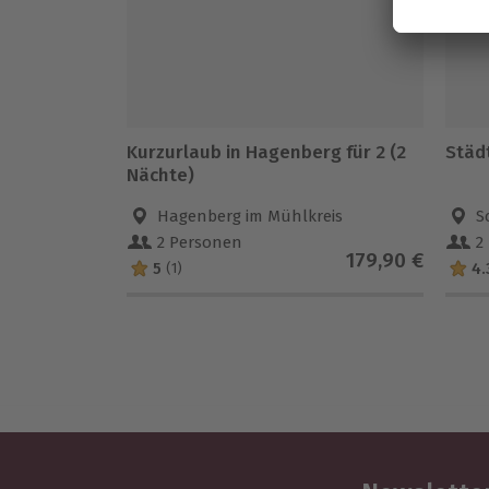
Kurzurlaub in Hagenberg für 2 (2
Städt
Nächte)
Hagenberg im Mühlkreis
S
2 Personen
2
179,90 €
5
4.
(1)