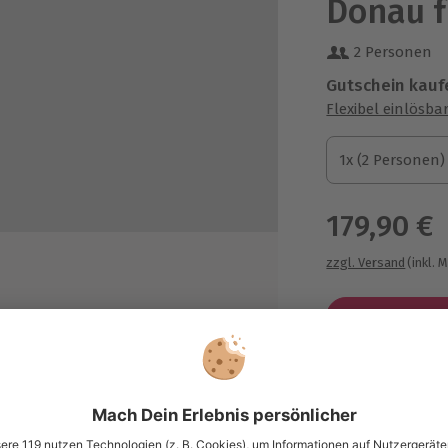
Donau f
2 Personen
Gutschein kauf
Flexibel einlösba
1x (2 Personen)
1x (2 Personen)
1x (2 Personen)
179,90 €
zzgl. Versand
(inkl. 
st Western Hotel Tulln
Immer das p
Große Auswahl, 
maximale Siche
sung übertragbar.
Details