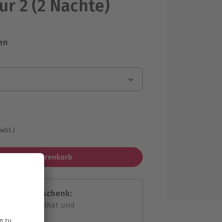
ür 2 (2 Nächte)
en
r
MwSt.)
In den Warenkorb
assende Geschenk:
volle Flexibilität und
rheit