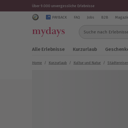
Über 9.000 unvergessliche Erlebnisse
Trustedshops Bewertungen für mydays.de
PAYBACK
FAQ
Jobs
B2B
Magazi
Suche nach Erlebnissen..
Alle Erlebnisse
Kurzurlaub
Geschenke
Home
/
Kurzurlaub
/
Kultur und Natur
/
Städtereise
Bild 1 von 8