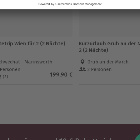
etrip Wien für 2 (2 Nächte)
Kurzurlaub Grub an der 
2 (2 Nächte)
chwechat - Mannswörth
Grub an der March
 Personen
2 Personen
199,90 €
3
(3)