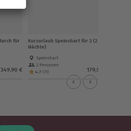
March für
Kurzurlaub Speinshart für 2 (2
Kurzurl
Nächte)
Nächte
Speinshart
Xert
2 Personen
2 Pe
349,90 €
179,90 €
4.7
3
(31)
(2)