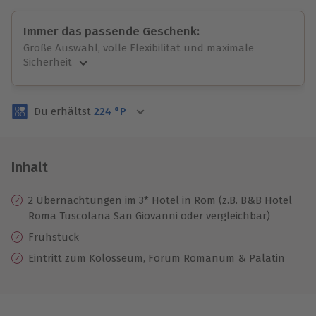
Immer das passende Geschenk:
Große Auswahl, volle Flexibilität und maximale
Sicherheit
Große Auswahl
Über 9.000 unvergessliche Erlebnisse.
Du erhältst
224
°P
Volle Flexibilität
Jeder Gutschein für alle Erlebnisse einlösbar.
Maximale Sicherheit
3 Jahre gültig & verlängerbar.
Inhalt
2 Übernachtungen im 3* Hotel in Rom (z.B. B&B Hotel
Roma Tuscolana San Giovanni oder vergleichbar)
Frühstück
Eintritt zum Kolosseum, Forum Romanum & Palatin