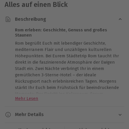
Alles auf einen Blick
Beschreibung
Rom erleben: Geschichte, Genuss und großes
Staunen
Rom begrüßt Euch mit lebendiger Geschichte,
mediterranem Flair und unzähligen kulturellen
Höhepunkten. Bei Eurem Städtetrip Rom taucht Ihr
direkt in die faszinierende Atmosphäre der Ewigen
Stadt ein. Zwei Nächte verbringt Ihr in einem
gemütlichen 3-Sterne-Hotel – der ideale
Rückzugsort nach erlebnisreichen Tagen. Morgens
stärkt Ihr Euch beim Frühstück für beeindruckende
Momente: Der Eintritt ins Kolosseum, Forum
Mehr Lesen
Romanum und auf den Palatinhügel bringt Euch
der Vergangenheit ganz nah. Zwischen antiken
Mauern und lebhaften Gassen entstehen
Mehr Details
Erinnerungen, die Ihr für immer im Herzen tragt. Ob
Dauer
Ihr Euch in kleinen Gassen treiben lasst oder den