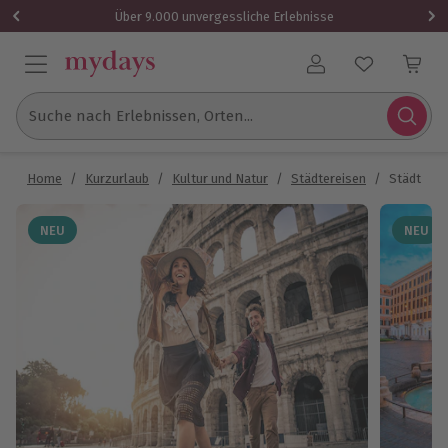
Über 9.000 unvergessliche Erlebnisse
Benutzerkonto
Suche nach Erlebnissen, Orten...
Home
/
Kurzurlaub
/
Kultur und Natur
/
Städtereisen
/
Städtetri
NEU
NEU