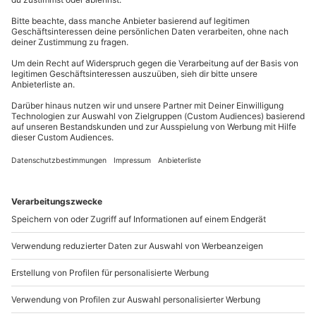
Kinder im Zimmer der Eltern (kostenfrei bis 11
Kontakt & FAQ
Jahre)
Hinweis
Parkplatz
Für die lokale Steuer fallen Zusatzkosten pro
mydays
GmbH
Person/Nacht an (die Kosten sind vor Ort zu
Mühldorfstraße 8
begleichen)
81671
München
Hin- und Rückreise sind im Preis nicht inbegriffen
Du erreichst uns telefonisch zu folgenden Zeiten,
außer an bundesweiten Feiertagen:
Mo-Fr: 8-20 Uhr | Sa: 10-16 Uhr
Du möchtest als Firma bestellen?
Sichere Dir attraktive Firmenkunden Vorteile.
089 / 21 12 90 20
Mo-Fr: 9-17 Uhr
b2b@mydays.de