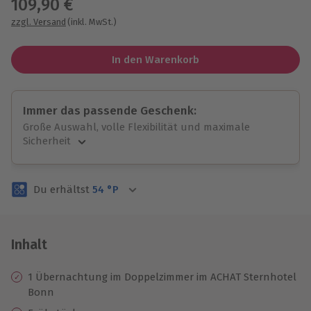
109,90 €
zzgl. Versand
(inkl. MwSt.)
In den Warenkorb
Immer das passende Geschenk:
Große Auswahl, volle Flexibilität und maximale
Sicherheit
Große Auswahl
Über 9.000 unvergessliche Erlebnisse.
Du erhältst
54
°P
Volle Flexibilität
Jeder Gutschein für alle Erlebnisse einlösbar.
Maximale Sicherheit
3 Jahre gültig & verlängerbar.
Inhalt
1 Übernachtung im Doppelzimmer im ACHAT Sternhotel
Bonn