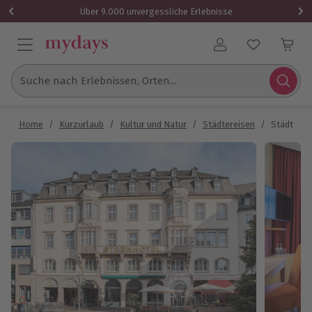
Über 9.000 unvergessliche Erlebnisse
Benutzerkonto
Suche nach Erlebnissen, Orten...
Home
/
Kurzurlaub
/
Kultur und Natur
/
Städtereisen
/
Städtetrip