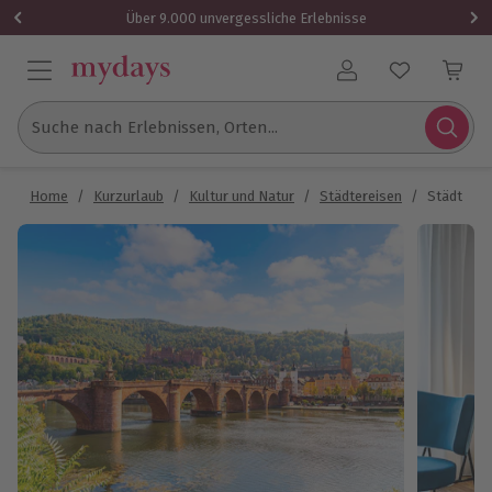
Über 9.000 unvergessliche Erlebnisse
Benutzerkonto
Suche nach Erlebnissen, Orten...
Home
/
Kurzurlaub
/
Kultur und Natur
/
Städtereisen
/
Städtereis