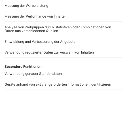
Andere Produkte entdecken
Luxusurlaub
Städtetrip Heidelberg
Heidelberg für 2 (2
für 2 (2 Nächte)
S
Nächte)
N
Heidelberg
Heidelberg
2 Personen
2 Personen
479,90 €
279,90 €
4.3
(3)