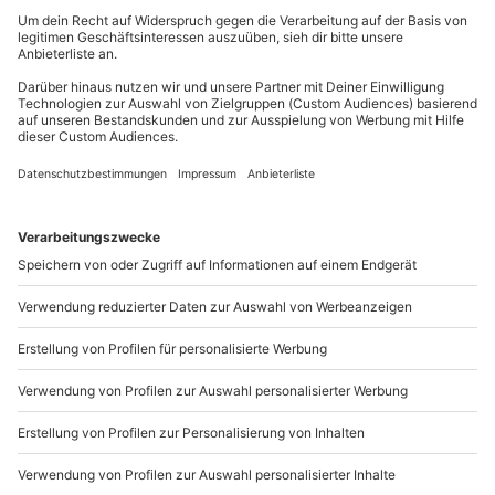
Kinder im Zimmer der Eltern (kostenfrei bis 2 Jahre)
Frühstücksbereich begrenzt sind. Daher ist die
Du erreichst uns telefonisch zu folgenden Zeiten,
Frühstückszeit insbesondere an Wochenenden
außer an bundesweiten Feiertagen:
und Feiertagen auf 30 Minuten begrenzt. Zu
Mo-Fr: 8-20 Uhr | Sa: 10-16 Uhr
Stoßzeiten kann es zu kurzen Wartezeiten
kommen
Du möchtest als Firma bestellen?
Sichere Dir attraktive Firmenkunden Vorteile.
089 / 21 12 90 20
Mo-Fr: 9-17 Uhr
b2b@mydays.de
www.b2b.mydays.de/
Artikelnummer
:
59287