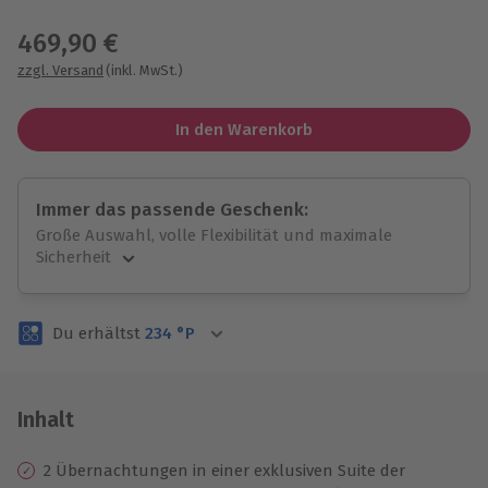
Wähle im nächsten Schritt einen Termin aus
469,90 €
zzgl. Versand
(inkl. MwSt.)
In den Warenkorb
Immer das passende Geschenk:
Große Auswahl, volle Flexibilität und maximale
Sicherheit
Große Auswahl
Über 9.000 unvergessliche Erlebnisse.
Du erhältst
234
°P
Volle Flexibilität
Jeder Gutschein für alle Erlebnisse einlösbar.
Maximale Sicherheit
3 Jahre gültig & verlängerbar.
Inhalt
2 Übernachtungen in einer exklusiven Suite der