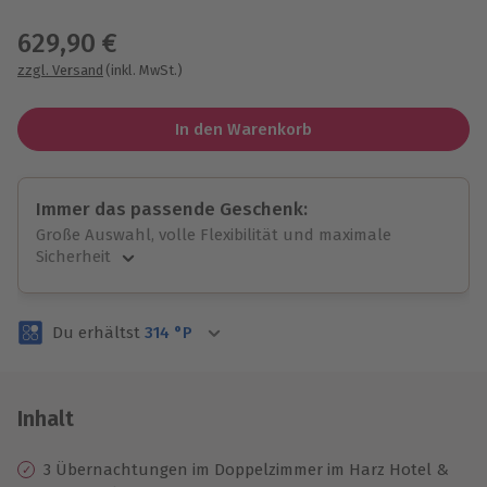
Wähle im nächsten Schritt einen Termin aus
629,90 €
zzgl. Versand
(inkl. MwSt.)
In den Warenkorb
Immer das passende Geschenk:
Große Auswahl, volle Flexibilität und maximale
Sicherheit
Große Auswahl
Über 9.000 unvergessliche Erlebnisse.
Du erhältst
314
°P
Volle Flexibilität
Jeder Gutschein für alle Erlebnisse einlösbar.
Maximale Sicherheit
3 Jahre gültig & verlängerbar.
Inhalt
3 Übernachtungen im Doppelzimmer im Harz Hotel &