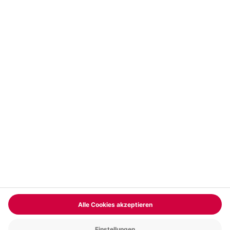
Vertrag widerrufen
FAQs
Kontakt
Zahlungsarten
Über uns
Magazin
Jobs & Karriere
Partnerprogramm
Trusted Shops
PAYBACK
Versand und Lieferung
Presse
AGB
Cookie Einstellungen
Datenschutz
Nutzungsbedingungen
Online-Marktplatz
Barrierefreiheit
Grounding Page
Compliance
Impressum
RECHNUNG