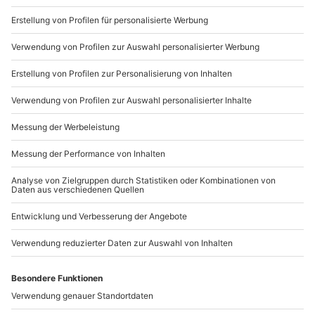
anfallen (die Kosten sind vor Ort zu begleichen)
Du möchtest als Firma bestellen?
Hin- und Rückreise sind im Preis nicht inbegriffen
Sichere Dir attraktive Firmenkunden Vorteile.
089 / 21 12 90 20
Mo-Fr: 9-17 Uhr
b2b@mydays.de
www.b2b.mydays.de/
Artikelnummer
:
59643
Andere Produkte entdecken