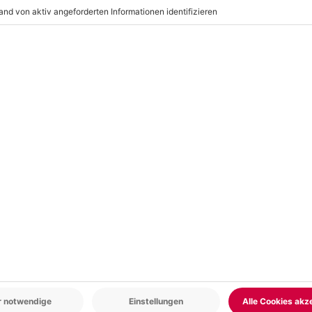
ten ab 1,50 € pro Person/Nacht
en)
nbegriffen
r: 9-17 Uhr
www.b2b.mydays.de/
en