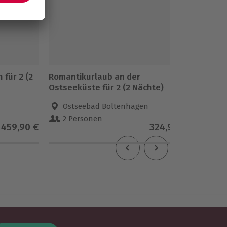
für 2 (2
Romantikurlaub an der
Kurzurl
Ostseeküste für 2 (2 Nächte)
Nächte
Ostseebad Boltenhagen
Rost
2 Personen
2 Pe
459,90 €
324,90 €
4.4
(