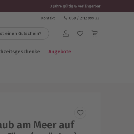
3 Jahre gültig & verlängerbar
Kontakt
089 / 2112 999 33
st einen Gutschein?
Benutzerkonto
chzeitsgeschenke
Angebote
aub am Meer auf