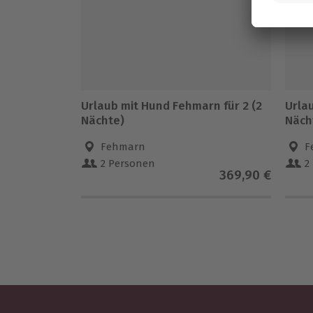
Urlaub mit Hund Fehmarn für 2 (2
Urla
Nächte)
Näch
Fehmarn
F
2 Personen
2
369,90 €