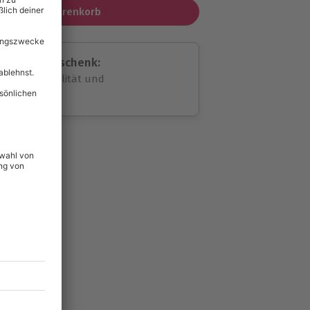
In den Warenkorb
assende Geschenk:
volle Flexibilität und
rheit
wahl
unvergessliche
179
°P
lität
hein für alle Erlebnisse
icherheit
tig & verlängerbar.