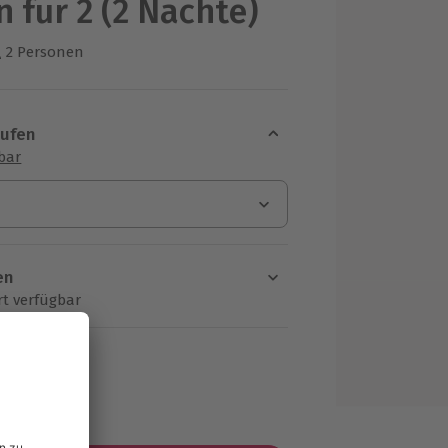
 für 2 (2 Nächte)
2 Personen
us 1 Bewertungen
aufen
sbar
en
rt verfügbar
ten Schritt einen Termin aus
MwSt.)