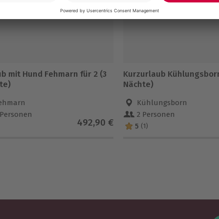
ub mit Hund Fehmarn für 2 (3
Kurzurlaub Kühlungsborn 
te)
Nächte)
ehmarn
Kühlungsborn
 Personen
2 Personen
492,90 €
5
(1)