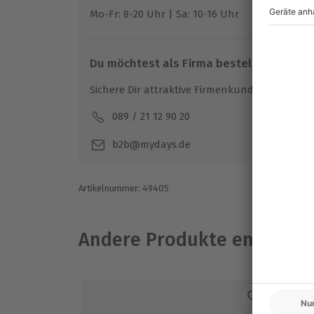
Parkplatz
Mo-Fr: 8-20 Uhr | Sa: 10-16 Uhr
Für die lokale Steuer fallen Zusatzkos
an (die Kosten sind vor Ort zu begleich
Hin- und Rückreise sind im Preis nicht i
Du möchtest als Firma bestellen?
Sichere Dir attraktive Firmenkunden Vorteile.
089 / 21 12 90 20
Mo-F
b2b@mydays.de
Artikelnummer
:
49405
Andere Produkte entdeck