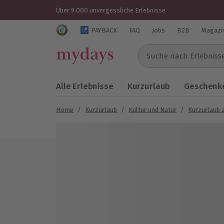
Über 9.000 unvergessliche Erlebnisse
Trustedshops Bewertungen für mydays.de
PAYBACK
FAQ
Jobs
B2B
Magazi
Suche nach Erlebnissen..
Alle Erlebnisse
Kurzurlaub
Geschenke
Home
/
Kurzurlaub
/
Kultur und Natur
/
Kurzurlaub 
Bild 1 von 6