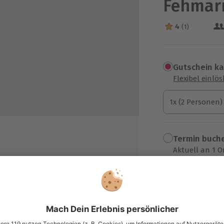
Fehmarn
4
(1)
4 Sterne von 5 a
Gutschein k
Flexibel einlö
1x (2 Personen)
1x (2 Personen)
1x (2 Personen)
Termin buch
Aktuell an 1 O
Wähle im nächs
afen Hotel Schützenhof
359,90 €
zzgl. Versand
(inkl. 