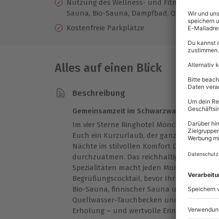
Nutzung des Wellness- und Fitnessbereichs 
Sauna, Bio-Sauna, Dampfbad, Quellwasser-
Kostenfreie Parkplätze
Alles auf einen Blick
Beschreibung
Gemeinsamzeit im Schwarzwald: Entspan
Im vier Sterne Ringhotel Mönchs Waldhote
Euch ein Kurzurlaub, der ganz im Zeichen 
Nächte im stilvollen Komfort Doppelzimmer
durchzuatmen. Das reichhaltige Frühstück
Spezialitäten macht jeden Morgen besonde
Begrüßungscocktail, bevor Ihr Euch im Wo
Bio-Sauna, finnischer Sauna und Dampfbad
Quellwasser-Tauchbecken und Ruhebereic
Erholung – und wertvolle Erinnerungen mi