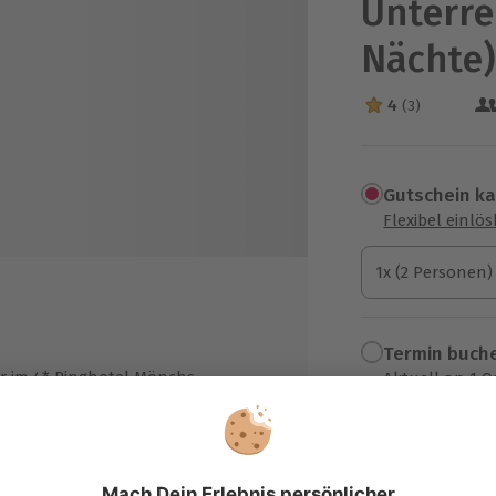
Unterre
Nächte
4
(3)
4 Sterne von 5 a
Gutschein k
Flexibel einlö
1x (2 Personen)
1x (2 Personen)
1x (2 Personen)
Termin buch
 im 4* Ringhotel Mönchs
Aktuell an 1 O
Wähle im nächs
rühstücksecke
309,90 €