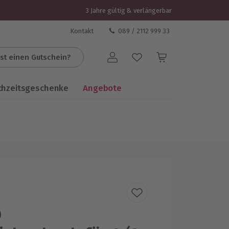
3 Jahre gültig & verlängerbar
Kontakt
089 / 2112 999 33
st einen Gutschein?
Benutzerkonto
chzeitsgeschenke
Angebote
p