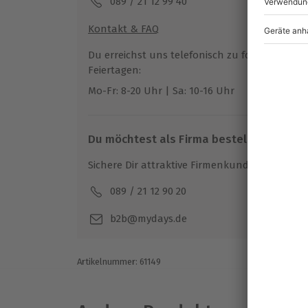
089 / 21 12 99 40
möglich
Hinweis
Bitte beachte, dass für folgende Leistunge
Kontakt & FAQ
Für die lokale Steuer können Zusatzkos
können:
Du erreichst uns telefonisch zu folgenden Z
Ort zu begleichen)
Early Check-In/Late Check-Out
Feiertagen:
Hin- und Rückreise sind im Preis nicht i
Mitnahme von Hunden
Mo-Fr: 8-20 Uhr | Sa: 10-16 Uhr
Kinder im Zimmer der Eltern (kostenfrei 
Parkplatz
Du möchtest als Firma bestellen?
Sichere Dir attraktive Firmenkunden Vorteile.
089 / 21 12 90 20
Mo-F
b2b@mydays.de
Artikelnummer
:
61149