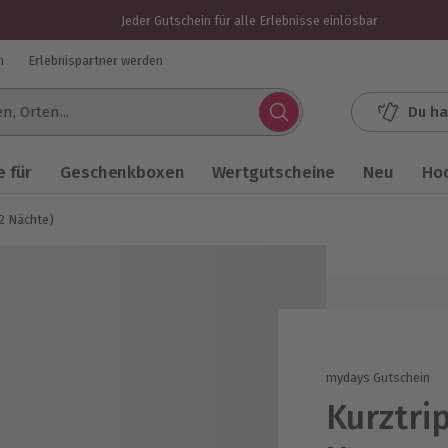
Jeder Gutschein für alle Erlebnisse einlösbar
n
Erlebnispartner werden
Du ha
.
 für
Geschenkboxen
Wertgutscheine
Neu
Ho
(2 Nächte)
mydays Gutschein
Kurztri