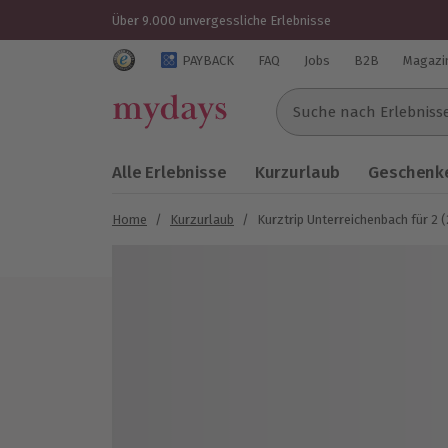
Über 9.000 unvergessliche Erlebnisse
Trustedshops Bewertungen für mydays.de
PAYBACK
FAQ
Jobs
B2B
Magazi
Suche nach Erlebnissen..
Alle Erlebnisse
Kurzurlaub
Geschenke
Home
/
Kurzurlaub
/
Kurztrip Unterreichenbach für 2 
Bild 1 von 8