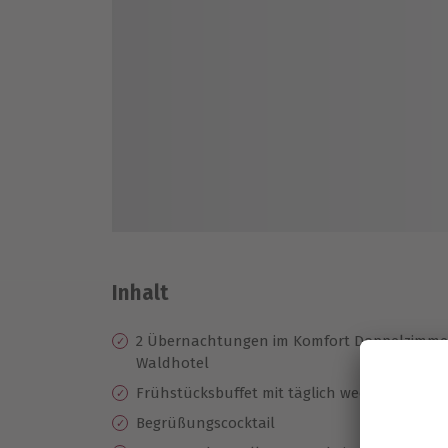
Inhalt
2 Übernachtungen im Komfort Doppelzimmer
Waldhotel
Frühstücksbuffet mit täglich wechselnder F
Begrüßungscocktail