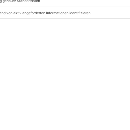
Mühldorfstraße 8
81671
München
n Zusatzkosten vor Ort anfallen
ten anfallen (die Kosten sind vor
eiten, außer an bundesweiten
nbegriffen
bis 5 Jahre)
r: 9-17 Uhr
www.b2b.mydays.de/