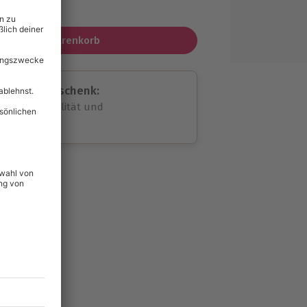
MwSt.)
In den Warenkorb
assende Geschenk:
volle Flexibilität und
rheit
wahl
unvergessliche
154
°P
lität
hein für alle Erlebnisse
icherheit
tig & verlängerbar.