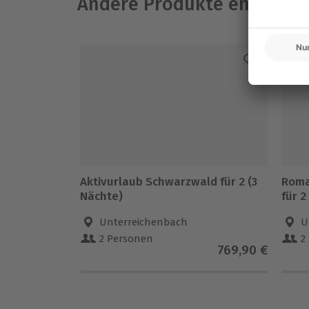
Andere Produkte entdeck
Aktivurlaub Schwarzwald für 2 (3
Roma
Nächte)
für 2
Unterreichenbach
U
2 Personen
2
769,90 €