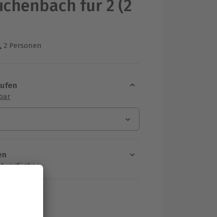
ichenbach für 2 (2
)
2 Personen
us 3 Bewertungen
aufen
sbar
en
rt verfügbar
ten Schritt einen Termin aus