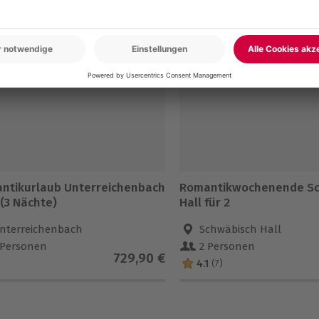
en
ntikurlaub Unterreichenbach
Romantikwochenende S
 (3 Nächte)
Hall für 2
nterreichenbach
Schwäbisch Hall
 Personen
2 Personen
729,90 €
4.1
(7)