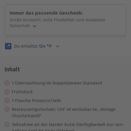
Immer das passende Geschenk:
Große Auswahl, volle Flexibilität und maximale
Sicherheit
Große Auswahl
Über 9.000 unvergessliche Erlebnisse.
Du erhältst
124
°P
Volle Flexibilität
Jeder Gutschein für alle Erlebnisse einlösbar.
Maximale Sicherheit
3 Jahre gültig & verlängerbar.
Inhalt
1 Übernachtung im Doppelzimmer Standard
Frühstück
1 Flasche Prosecco/Sekt
Restaurantgutschein: CHF 40 einlösbar im „Vintage
Chuchichästli"
Teilnahme an der Harder Kulm (Verfügbarkeit nur von:
Anfang April bis Ende Oktober)