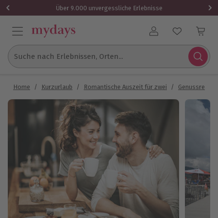
Über 9.000 unvergessliche Erlebnisse
Benutzerkonto
Suche nach Erlebnissen, Orten...
Home
/
Kurzurlaub
/
Romantische Auszeit für zwei
/
Genussreisen