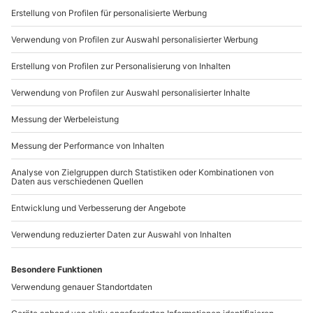
Melía und genießt den besonderen Luxus, im
Sichere Dir attraktive Firmenkunden Vorteile.
Designhotel zu schlafen. Hier schlagen die Herzen
von
Architekturliebhabern und Designerfans
höher!
089 / 21 12 90 20
Mo-Fr: 9-17 Uhr
b2b@mydays.de
www.b2b.mydays.de/
Artikelnummer
:
33092
Andere Produkte entdecken