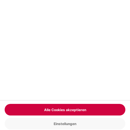
Vertrag widerrufen
FAQs
Kontakt
Zahlungsarten
Über uns
Magazin
Jobs & Karriere
Partnerprogramm
Trusted Shops
PAYBACK
Versand und Lieferung
Presse
AGB
Cookie Einstellungen
Datenschutz
Nutzungsbedingungen
Online-Marktplatz
Barrierefreiheit
Grounding Page
Compliance
Impressum
RECHNUNG