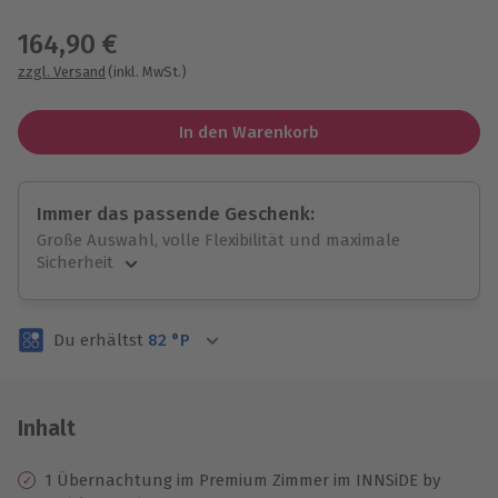
Wähle im nächsten Schritt einen Termin aus
164,90 €
zzgl. Versand
(inkl. MwSt.)
In den Warenkorb
Immer das passende Geschenk:
Große Auswahl, volle Flexibilität und maximale
Sicherheit
Große Auswahl
Über 9.000 unvergessliche Erlebnisse.
Du erhältst
82
°P
Volle Flexibilität
Jeder Gutschein für alle Erlebnisse einlösbar.
Maximale Sicherheit
3 Jahre gültig & verlängerbar.
Inhalt
1 Übernachtung im Premium Zimmer im INNSiDE by