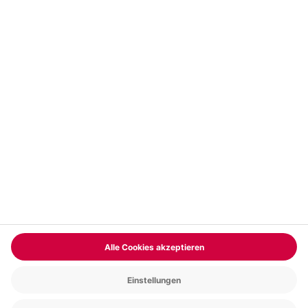
Vertrag widerrufen
FAQs
Kontakt
Zahlungsarten
Über uns
Magazin
Jobs & Karriere
Partnerprogramm
Trusted Shops
PAYBACK
Versand und Lieferung
Presse
AGB
Cookie Einstellungen
Datenschutz
Nutzungsbedingungen
Online-Marktplatz
Barrierefreiheit
Grounding Page
Compliance
Impressum
RECHNUNG