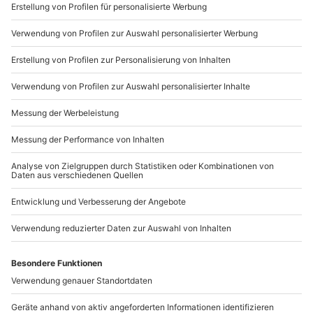
Sichere Dir attraktive Firmenkunden Vorteile.
089 / 21 12 90 20
Mo-Fr: 9-17 Uhr
b2b@mydays.de
www.b2b.mydays.de/
Artikelnummer
:
12008
Andere Produkte entdecken