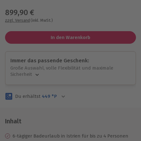
Wähle im nächsten Schritt einen Termin aus
899,90 €
zzgl. Versand
(inkl. MwSt.)
In den Warenkorb
Immer das passende Geschenk:
Große Auswahl, volle Flexibilität und maximale
Sicherheit
Große Auswahl
Über 9.000 unvergessliche Erlebnisse.
Du erhältst
449
°P
Volle Flexibilität
Jeder Gutschein für alle Erlebnisse einlösbar.
Maximale Sicherheit
3 Jahre gültig & verlängerbar.
Inhalt
6-tägiger Badeurlaub in Istrien für bis zu 4 Personen