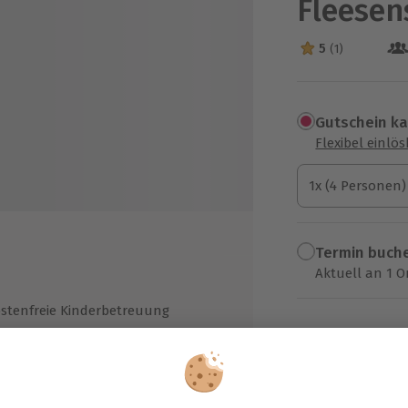
Fleesen
5
(1)
5 Sterne von 5 a
Gutschein k
Flexibel einlö
1x (4 Personen)
1x (4 Personen)
1x (4 Personen)
Termin buch
Aktuell an 1 O
Wähle im nächs
stenfreie Kinderbetreuung
399,90 €
 % Rabatt auf die 18-Loch-
lfplätze des Golfclubs Fleesensee
zzgl. Versand
(inkl. 
stausstattung Wäsche, Haushalts-
d Kosmetikartikel