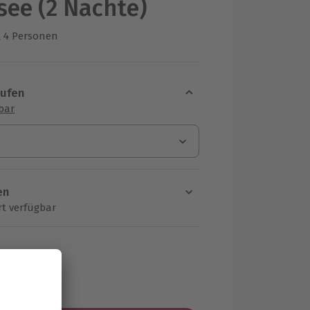
see (2 Nächte)
4 Personen
us 1 Bewertungen
aufen
sbar
en
rt verfügbar
ten Schritt einen Termin aus
MwSt.)