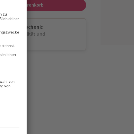
In den Warenkorb
assende Geschenk:
volle Flexibilität und
rheit
wahl
unvergessliche
199
°P
lität
hein für alle Erlebnisse
icherheit
tig & verlängerbar.