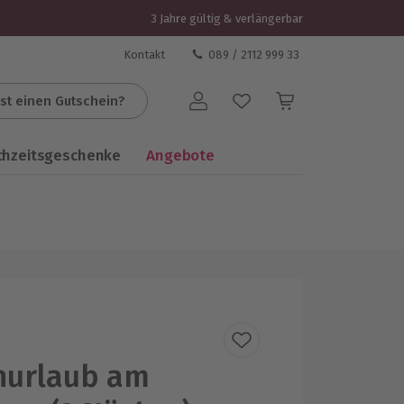
3 Jahre gültig & verlängerbar
Kontakt
089 / 2112 999 33
st einen Gutschein?
Benutzerkonto
chzeitsgeschenke
Angebote
nurlaub am