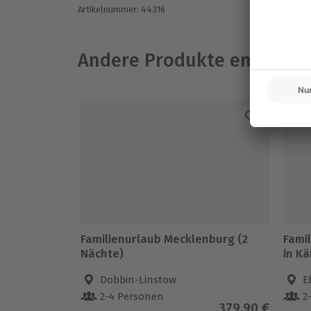
Artikelnummer
:
44316
Andere Produkte entdeck
-1
Familienurlaub Mecklenburg (2
Fami
Nächte)
in Kä
Dobbin-Linstow
E
2-4 Personen
2
379,90 €