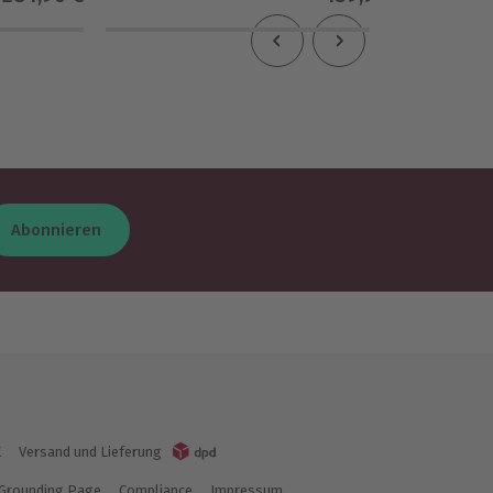
3
(3)
Abonnieren
K
Versand und Lieferung
Grounding Page
Compliance
Impressum