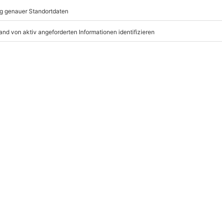
n Zusatzkosten vor Ort anfallen
Kinder (bis einschließlich 13
mydays
GmbH
Mühldorfstraße 8
81671
München
ten anfallen (die Kosten sind vor
eiten, außer an bundesweiten
nbegriffen
r: 9-17 Uhr
www.b2b.mydays.de/