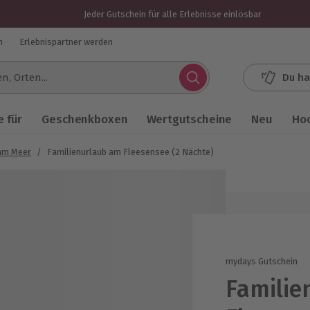
Jeder Gutschein für alle Erlebnisse einlösbar
n
Erlebnispartner werden
Du ha
.
 für
Geschenkboxen
Wertgutscheine
Neu
Ho
am Meer
/
Familienurlaub am Fleesensee (2 Nächte)
mydays Gutschein
Familie