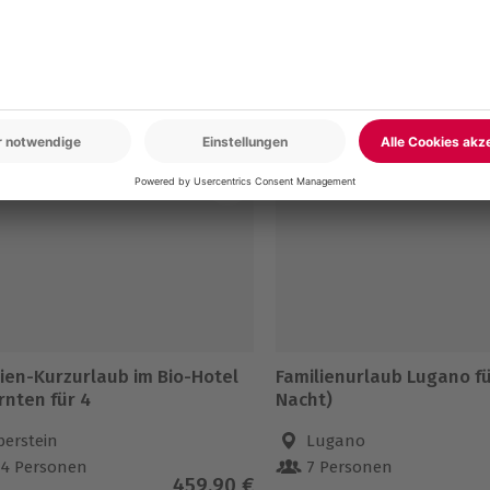
en
5% CLUB DEAL
-15% CLUB DEAL
lien-Kurzurlaub im Bio-Hotel
Familienurlaub Lugano fü
rnten für 4
Nacht)
berstein
Lugano
-4 Personen
7 Personen
459,90 €