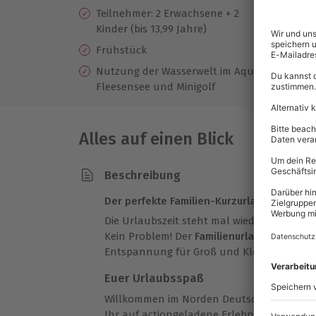
Teilnehmer: 2 Erwachsene + 2
Ko
Kinder (bis 13,99 Jahre)
En
Frühstück
Nutzung der Wasserwelt im Aquafun
Fleesensee und Minigolf
Alles auf einen Blick
Beschreibung
Der perfekte Familien-Kurzurlaub für Groß 
Die Urlaubszeit steht mal wieder an, aber
Kein Problem! Der
Familienurlaub am Flee
Entspannung für Groß und Klein.
Euer Urlaubsspaß
Willkommen im Norden Deutschlands! Am 
Ihr auf actiongeladene Erlebnisse und pur