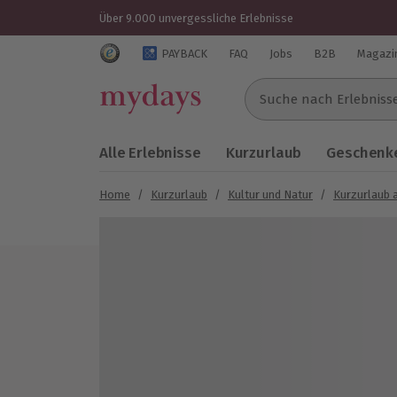
Über 9.000 unvergessliche Erlebnisse
Trustedshops Bewertungen für mydays.de
PAYBACK
FAQ
Jobs
B2B
Magazi
Suche nach Erlebnissen..
Alle Erlebnisse
Kurzurlaub
Geschenke
Home
/
Kurzurlaub
/
Kultur und Natur
/
Kurzurlaub 
Bild 1 von 8