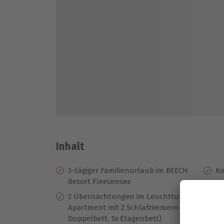
Inhalt
3-tägiger Familienurlaub im BEECH
Ko
Resort Fleesensee
20
2 Übernachtungen im Leuchtturm
Go
Apartment mit 2 Schlafzimmern (1x
Er
Doppelbett, 1x Etagenbett)
un