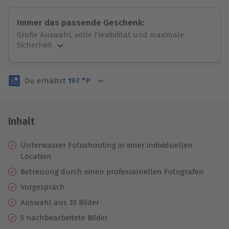
Immer das passende Geschenk:
Große Auswahl, volle Flexibilität und maximale
Sicherheit
Große Auswahl
Über 9.000 unvergessliche Erlebnisse.
Du erhältst
197
°P
Volle Flexibilität
Jeder Gutschein für alle Erlebnisse einlösbar.
Maximale Sicherheit
3 Jahre gültig & verlängerbar.
Inhalt
Unterwasser Fotoshooting in einer individuellen
Location
Betreuung durch einen professionellen Fotografen
Vorgespräch
Auswahl aus 30 Bilder
5 nachbearbeitete Bilder