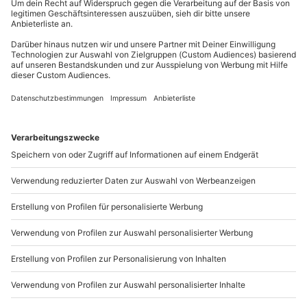
außer an bundesweiten Feiertagen:
Gutschein gültig für 2 Personen
Mo-Fr: 8-20 Uhr | Sa: 10-16 Uhr
Du möchtest als Firma bestellen?
Sichere Dir attraktive Firmenkunden Vorteile.
089 / 21 12 90 20
Mo-Fr: 9-17 Uhr
b2b@mydays.de
www.b2b.mydays.de/
Artikelnummer
:
60910
Andere Produkte entdecken