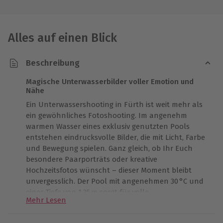
Alles auf einen Blick
Beschreibung
Magische Unterwasserbilder voller Emotion und
Nähe
Ein Unterwassershooting in Fürth ist weit mehr als
ein gewöhnliches Fotoshooting. Im angenehm
warmen Wasser eines exklusiv genutzten Pools
entstehen eindrucksvolle Bilder, die mit Licht, Farbe
und Bewegung spielen. Ganz gleich, ob Ihr Euch
besondere Paarporträts oder kreative
Hochzeitsfotos wünscht – dieser Moment bleibt
unvergesslich. Der Pool mit angenehmen 30 °C und
einer Tiefe von 1,35 m sorgt für volle
Mehr Lesen
Bewegungsfreiheit ohne Vorkenntnisse. Im
Vorgespräch bereitet Ihr gemeinsam mit der