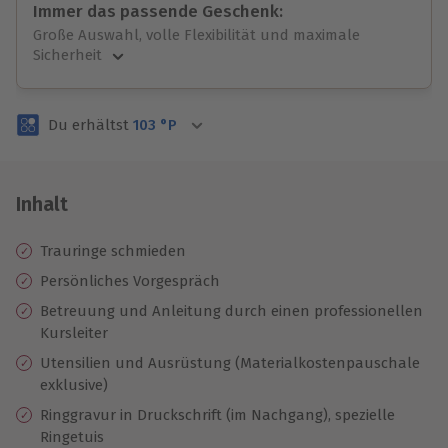
Immer das passende Geschenk:
Große Auswahl, volle Flexibilität und maximale
Sicherheit
Große Auswahl
Über 9.000 unvergessliche Erlebnisse.
Du erhältst
103
°P
Volle Flexibilität
Jeder Gutschein für alle Erlebnisse einlösbar.
Maximale Sicherheit
3 Jahre gültig & verlängerbar.
Inhalt
Trauringe schmieden
Persönliches Vorgespräch
Betreuung und Anleitung durch einen professionellen
Kursleiter
Utensilien und Ausrüstung (Materialkostenpauschale
exklusive)
Ringgravur in Druckschrift (im Nachgang), spezielle
Ringetuis