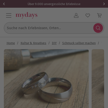
Über 9.000 unvergessliche Erlebnisse
Benutzerkonto
Suche nach Erlebnissen, Orten...
Home
/
Kultur & Kreatives
/
DIY
/
Schmuck selber machen
/
Trau