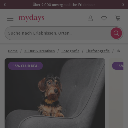
Über 9.000 unvergessliche Erlebnisse
Benutzerkonto
Suche nach Erlebnissen, Orten...
Home
/
Kultur & Kreatives
/
Fotografie
/
Tierfotografie
/
Tier F
-15% CLUB DEAL
-15% C