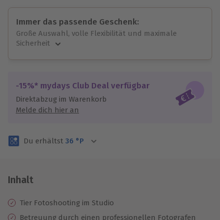
Immer das passende Geschenk:
Große Auswahl, volle Flexibilität und maximale
Sicherheit
Große Auswahl
Über 9.000 unvergessliche Erlebnisse.
Volle Flexibilität
-15%* mydays Club Deal verfügbar
Jeder Gutschein für alle Erlebnisse einlösbar.
Direktabzug im Warenkorb
Maximale Sicherheit
Melde dich hier an
3 Jahre gültig & verlängerbar.
Du erhältst
36
°P
Inhalt
Tier Fotoshooting im Studio
Betreuung durch einen professionellen Fotografen