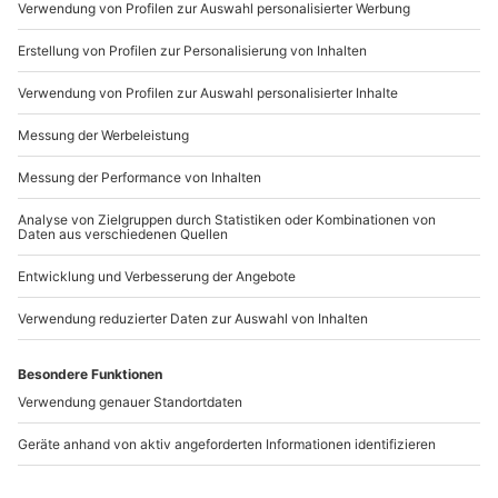
Mo-Fr: 9-17 Uhr
b2b@mydays.de
www.b2b.mydays.de/
Artikelnummer
:
47274
Andere Produkte entdecken
-15% CLUB DEAL
Kinder-Fotoshooting
Familien-Fotoshooting
Ludwigshafen am
Ludwigshafen am